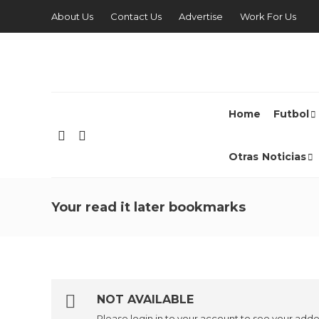
About Us
Contact Us
Advertise
Work For Us
Home
Futbol
Otras Noticias
Your read it later bookmarks
NOT AVAILABLE
Please login in to your account to see your ad