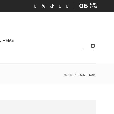
06
AUG
2026
& MMA
0
Home
Read It Later