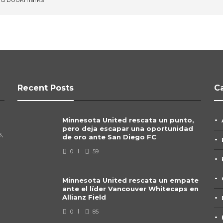
Recent Posts
C
Minnesota United rescata un punto,
pero deja escapar una oportunidad
,
de oro ante San Diego FC
0
59
Minnesota United rescata un empate
ante el líder Vancouver Whitecaps en
Allianz Field
0
85