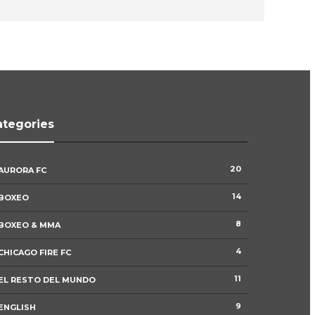
ategories
Argentina derrota a Suiza en tiempo
20
AURORA FC
extra y avanza a las semifinales del
Mundial 2026
14
BOXEO
0
82
8
BOXEO & MMA
4
CHICAGO FIRE FC
Inglaterra elimina a Noruega en
tiempo extra y avanza a las
semifinales del Mundial 2026
11
EL RESTO DEL MUNDO
0
81
9
ENGLISH