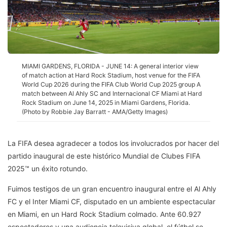
MIAMI GARDENS, FLORIDA - JUNE 14: A general interior view
of match action at Hard Rock Stadium, host venue for the FIFA
World Cup 2026 during the FIFA Club World Cup 2025 group A
match between Al Ahly SC and Internacional CF Miami at Hard
Rock Stadium on June 14, 2025 in Miami Gardens, Florida.
(Photo by Robbie Jay Barratt - AMA/Getty Images)
La FIFA desea agradecer a todos los involucrados por hacer del
partido inaugural de este histórico Mundial de Clubes FIFA
2025™ un éxito rotundo.
Fuimos testigos de un gran encuentro inaugural entre el Al Ahly
FC y el Inter Miami CF, disputado en un ambiente espectacular
en Miami, en un Hard Rock Stadium colmado. Ante 60.927
espectadores y una audiencia televisiva global, el fútbol se