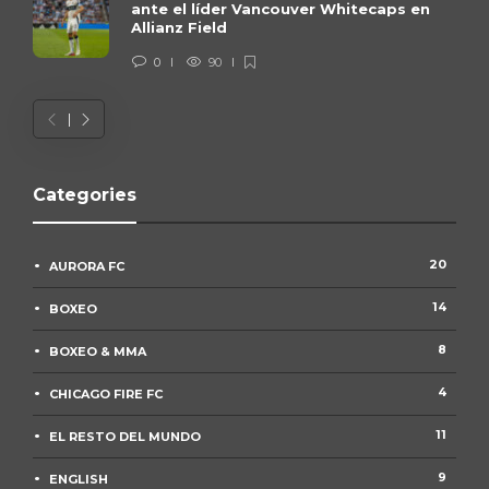
ante el líder Vancouver Whitecaps en
Allianz Field
0
90
Categories
20
AURORA FC
14
BOXEO
8
BOXEO & MMA
4
CHICAGO FIRE FC
11
EL RESTO DEL MUNDO
9
ENGLISH