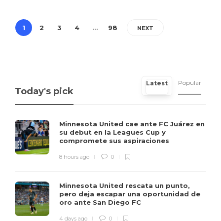
1
2
3
4
…
98
NEXT
Popular
Latest
Today's pick
Minnesota United cae ante FC Juárez en
su debut en la Leagues Cup y
compromete sus aspiraciones
8 hours ago
0
Minnesota United rescata un punto,
pero deja escapar una oportunidad de
oro ante San Diego FC
4 days ago
0