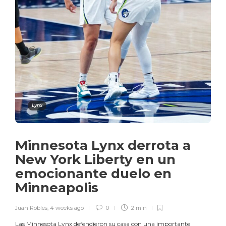
Lynx
Minnesota Lynx derrota a
New York Liberty en un
emocionante duelo en
Minneapolis
Juan Robles
,
4 weeks ago
0
2 min
Las Minnesota Lynx defendieron su casa con una importante