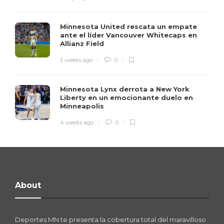
Minnesota United rescata un empate
ante el líder Vancouver Whitecaps en
Allianz Field
2 weeks ago
0
Minnesota Lynx derrota a New York
Liberty en un emocionante duelo en
Minneapolis
4 weeks ago
0
About
Deportes MN te presenta la cobertura total del maravilloso