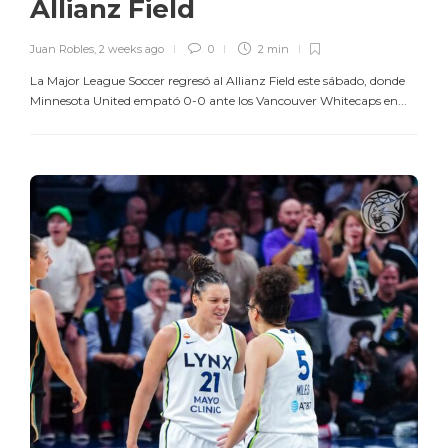
Allianz Field
Juan Robles
,
2 weeks ago
0
2 min
La Major League Soccer regresó al Allianz Field este sábado, donde
Minnesota United empató 0-0 ante los Vancouver Whitecaps en...