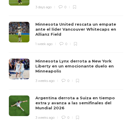
3 days ago
0
Minnesota United rescata un empate
ante el líder Vancouver Whitecaps en
Allianz Field
1 week ago
0
Minnesota Lynx derrota a New York
Liberty en un emocionante duelo en
Minneapolis
3 weeks ago
0
Argentina derrota a Suiza en tiempo
extra y avanza a las semifinales del
Mundial 2026
3 weeks ago
0