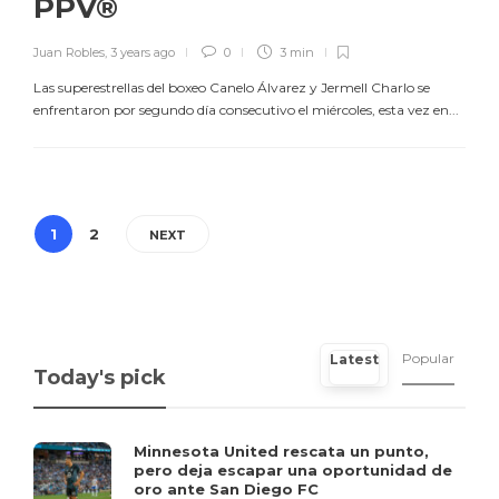
PPV®
Juan Robles
,
3 years ago
0
3 min
Las superestrellas del boxeo Canelo Álvarez y Jermell Charlo se
enfrentaron por segundo día consecutivo el miércoles, esta vez en...
1
2
NEXT
Popular
Latest
Today's pick
Minnesota United rescata un punto,
pero deja escapar una oportunidad de
oro ante San Diego FC