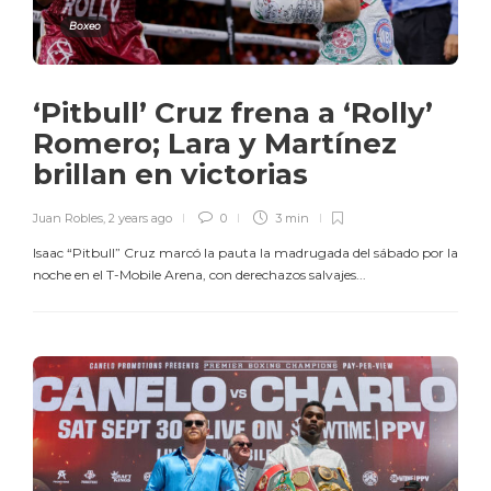
Boxeo
‘Pitbull’ Cruz frena a ‘Rolly’
Romero; Lara y Martínez
brillan en victorias
Juan Robles
,
2 years ago
0
3 min
Isaac “Pitbull” Cruz marcó la pauta la madrugada del sábado por la
noche en el T-Mobile Arena, con derechazos salvajes...