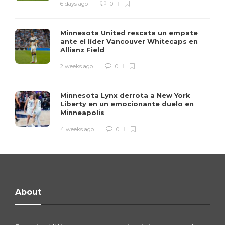
6 days ago
0
Minnesota United rescata un empate
ante el líder Vancouver Whitecaps en
Allianz Field
2 weeks ago
0
Minnesota Lynx derrota a New York
Liberty en un emocionante duelo en
Minneapolis
4 weeks ago
0
About