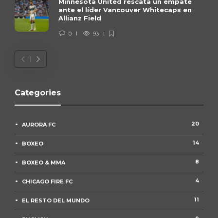
Minnesota United rescata un empate
ante el líder Vancouver Whitecaps en
Allianz Field
0
93
Categories
20
AURORA FC
14
BOXEO
8
BOXEO & MMA
4
CHICAGO FIRE FC
11
EL RESTO DEL MUNDO