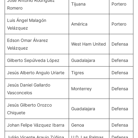
José Antonio Rodríguez
Tijuana
Portero
Romero
Luis Ángel Malagón
América
Portero
Velázquez
Edson Omar Álvarez
West Ham United
Defensa
Velázquez
Gilberto Sepúlveda López
Guadalajara
Defensa
Jesús Alberto Angulo Uriarte
Tigres
Defensa
Jesús Daniel Gallardo
Monterrey
Defensa
Vasconcelos
Jesús Gilberto Orozco
Guadalajara
Defensa
Chiquete
Johan Felipe Vázquez Ibarra
Genoa
Defensa
Julián Vicente Araujo Zúñiga
U.D. Las Palmas
Defensa