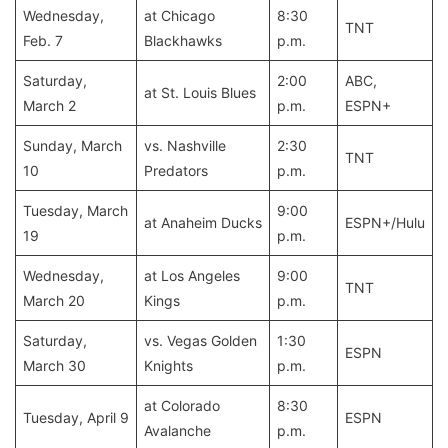
Wednesday,
at Chicago
8:30
TNT
Feb. 7
Blackhawks
p.m.
Saturday,
2:00
ABC,
at St. Louis Blues
March 2
p.m.
ESPN+
Sunday, March
vs. Nashville
2:30
TNT
10
Predators
p.m.
Tuesday, March
9:00
at Anaheim Ducks
ESPN+/Hulu
19
p.m.
Wednesday,
at Los Angeles
9:00
TNT
March 20
Kings
p.m.
Saturday,
vs. Vegas Golden
1:30
ESPN
March 30
Knights
p.m.
at Colorado
8:30
Tuesday, April 9
ESPN
Avalanche
p.m.