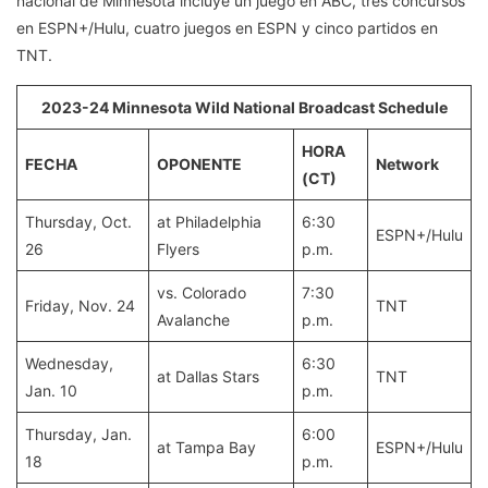
nacional de Minnesota incluye un juego en ABC, tres concursos
en ESPN+/Hulu, cuatro juegos en ESPN y cinco partidos en
TNT.
2023-24 Minnesota Wild National Broadcast Schedule
HORA
FECHA
OPONENTE
Network
(CT)
Thursday, Oct.
at Philadelphia
6:30
ESPN+/Hulu
26
Flyers
p.m.
vs. Colorado
7:30
Friday, Nov. 24
TNT
Avalanche
p.m.
Wednesday,
6:30
at Dallas Stars
TNT
Jan. 10
p.m.
Thursday, Jan.
6:00
at Tampa Bay
ESPN+/Hulu
18
p.m.