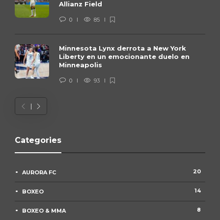
Allianz Field
0
85
Minnesota Lynx derrota a New York
Liberty en un emocionante duelo en
Minneapolis
0
93
Categories
20
AURORA FC
14
BOXEO
8
BOXEO & MMA