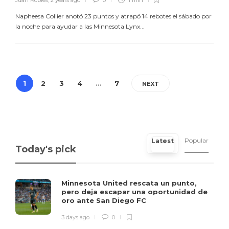
Juan Robles
,
2 years ago
0
1 min
Napheesa Collier anotó 23 puntos y atrapó 14 rebotes el sábado por
la noche para ayudar a las Minnesota Lynx...
1
2
3
4
…
7
NEXT
Popular
Latest
Today's pick
Minnesota United rescata un punto,
pero deja escapar una oportunidad de
oro ante San Diego FC
3 days ago
0