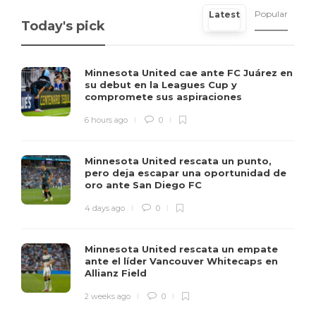
Popular
Latest
Today's pick
Minnesota United cae ante FC Juárez en
su debut en la Leagues Cup y
compromete sus aspiraciones
6 hours ago
0
Minnesota United rescata un punto,
pero deja escapar una oportunidad de
oro ante San Diego FC
4 days ago
0
Minnesota United rescata un empate
ante el líder Vancouver Whitecaps en
Allianz Field
2 weeks ago
0