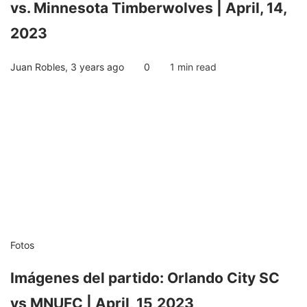
vs. Minnesota Timberwolves | April, 14,
2023
Juan Robles
,
3 years ago
0
1 min
read
Fotos
Imágenes del partido: Orlando City SC
vs MNUFC | April, 15,2023