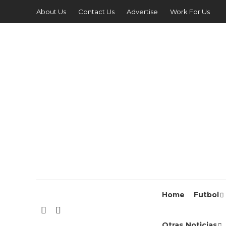
About Us
Contact Us
Advertise
Work For Us
Home
Futbol
Otras Noticias