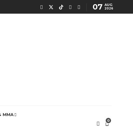
07
AUG
2026
& MMA
0