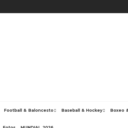
Football & Baloncesto
Baseball & Hockey
Boxeo 
Fotos
MUNDIAL 2026