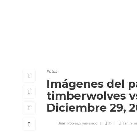
Fotos
Imágenes del p
timberwolves v
Diciembre 29, 2
Juan Robles
,
2 years ago
0
1 min
re