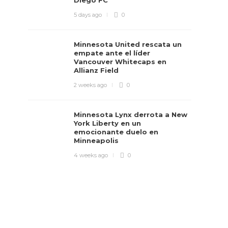
Diego FC
5 days ago
0
Minnesota United rescata un
empate ante el líder
Vancouver Whitecaps en
Allianz Field
2 weeks ago
0
Minnesota Lynx derrota a New
York Liberty en un
emocionante duelo en
Minneapolis
4 weeks ago
0