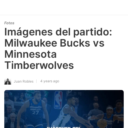
Fotos
Imágenes del partido:
Milwaukee Bucks vs
Minnesota
Timberwolves
4 years ago
Juan Robles