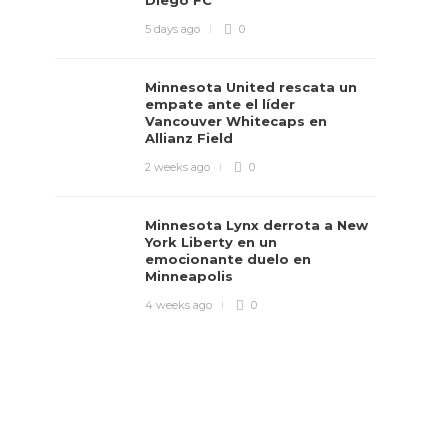
Diego FC
5 days ago
0
Minnesota United rescata un
empate ante el líder
Vancouver Whitecaps en
Allianz Field
2 weeks ago
0
Minnesota Lynx derrota a New
York Liberty en un
emocionante duelo en
Minneapolis
4 weeks ago
0