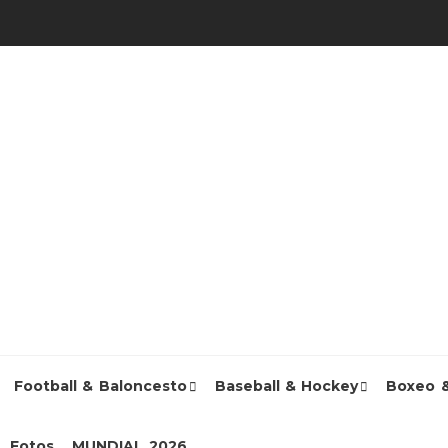
Football & Baloncesto
Baseball & Hockey
Boxeo 
Fotos
MUNDIAL 2026