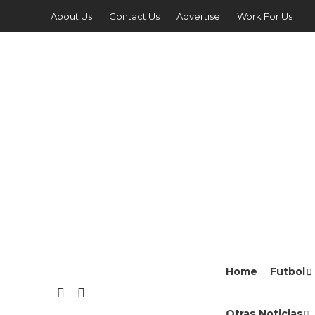
About Us
Contact Us
Advertise
Work For Us
Home
Futbol
Otras Noticias