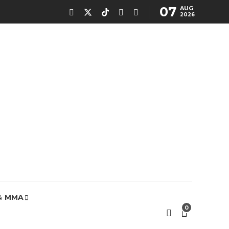
07
AUG
2026
& MMA
0