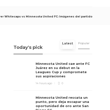
er Whitecaps vs Minnesota United FC: Imágenes del partido
Popular
Latest
Today's pick
Minnesota United cae ante FC
Juárez en su debut en la
Leagues Cup y compromete
sus aspiraciones
14 hours ago
0
Minnesota United rescata un
punto, pero deja escapar una
oportunidad de oro ante San