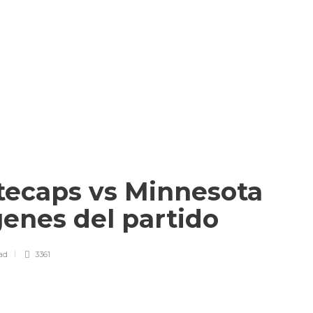
ecaps vs Minnesota
genes del partido
ad
3361