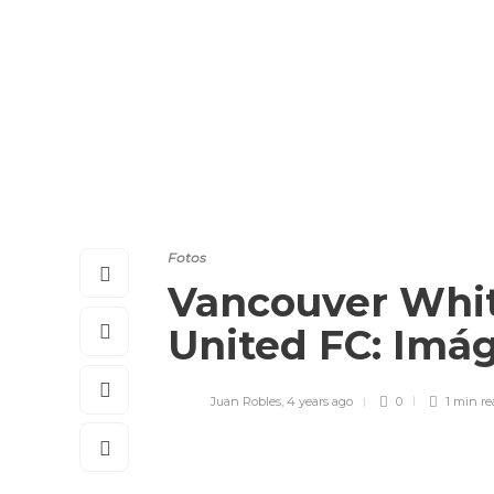
Fotos
Vancouver Whit
United FC: Imá
Juan Robles
,
4 years ago
0
1 min
re