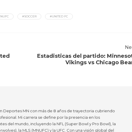
NUFC
#SOCCER
#UNITED FC
Ne
ited
Estadisticas del partido: Minneso
Vikings vs Chicago Bea
en Deportes MN con más de 8 años de trayectoria cubriendo
ofesional. Mi carrera se define por la presencia en los
tes del mundo, incluyendo la NFL (Super Bowl y Pro Bowl), la
wolves), la MLS (MNUFC) y la UFC. Con una visión global del