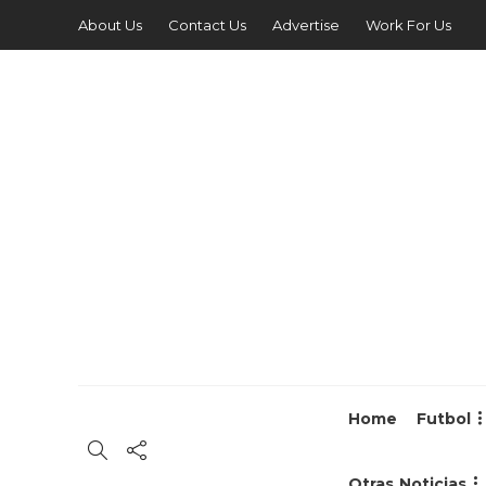
About Us
Contact Us
Advertise
Work For Us
Home
Futbol
Otras Noticias