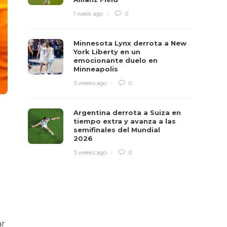
1 week ago
0
Minnesota Lynx derrota a New
York Liberty en un
emocionante duelo en
Minneapolis
3 weeks ago
0
Argentina derrota a Suiza en
tiempo extra y avanza a las
semifinales del Mundial
2026
3 weeks ago
0
ar