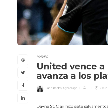
MNUFC
United vence a 
avanza a los pl
Juan Robles
,
4 years ago
0
2 min
Dayne St. Clair hizo siete salvament