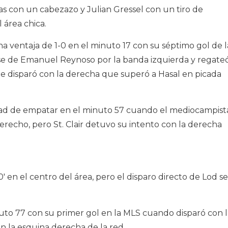
s con un cabezazo y Julian Gressel con un tiro de
 área chica.
a ventaja de 1-0 en el minuto 17 con su séptimo gol de l
se de Emanuel Reynoso por la banda izquierda y regate
e disparó con la derecha que superó a Hasal en picada
dad de empatar en el minuto 57 cuando el mediocampist
derecho, pero St. Clair detuvo su intento con la derecha
′ en el centro del área, pero el disparo directo de Lod se
uto 77 con su primer gol en la MLS cuando disparó con l
 la esquina derecha de la red.