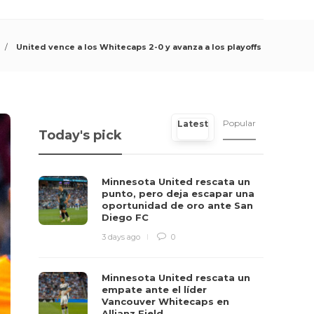
United vence a los Whitecaps 2-0 y avanza a los playoffs
Popular
Latest
Today's pick
Minnesota United rescata un
punto, pero deja escapar una
oportunidad de oro ante San
Diego FC
3 days ago
0
Minnesota United rescata un
empate ante el líder
Vancouver Whitecaps en
Allianz Field