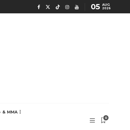
05
AUG
2026
o & MMA
0