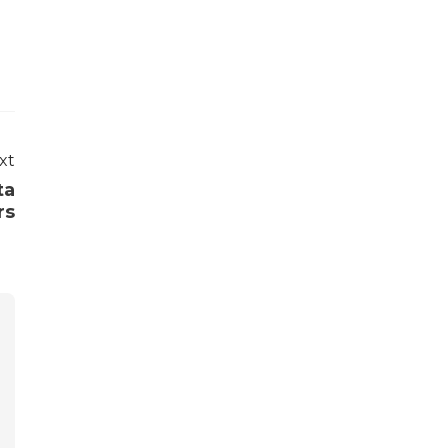
xt
ta
rs