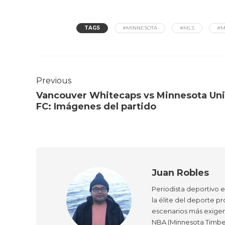
TAGS
#MINNESOTA
#MLS
#M
Previous
Vancouver Whitecaps vs Minnesota Un
FC: Imágenes del partido
Juan Robles
Periodista deportivo 
la élite del deporte pr
escenarios más exigen
NBA (Minnesota Timber