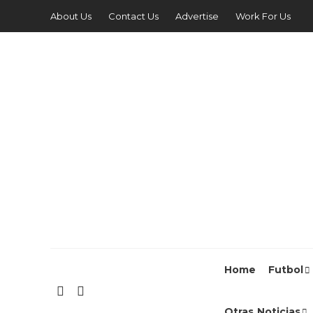
About Us
Contact Us
Advertise
Work For Us
Home
Futbol
Otras Noticias