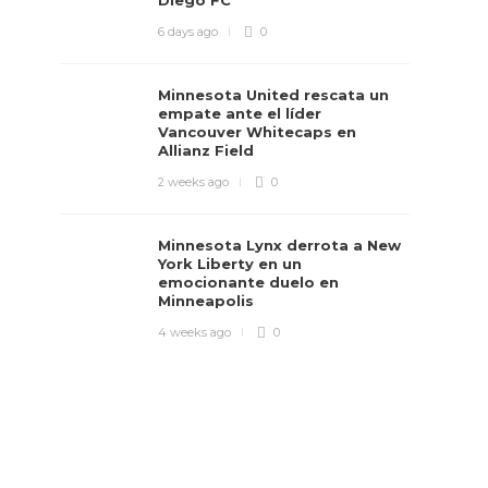
Diego FC
6 days ago
0
Minnesota United rescata un
empate ante el líder
Vancouver Whitecaps en
Allianz Field
2 weeks ago
0
Minnesota Lynx derrota a New
York Liberty en un
emocionante duelo en
Minneapolis
4 weeks ago
0