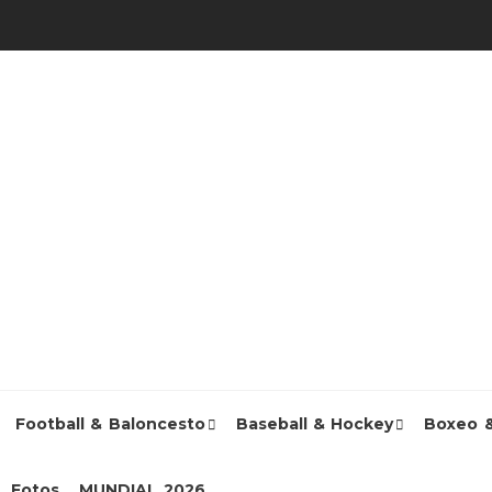
Football & Baloncesto
Baseball & Hockey
Boxeo 
Fotos
MUNDIAL 2026