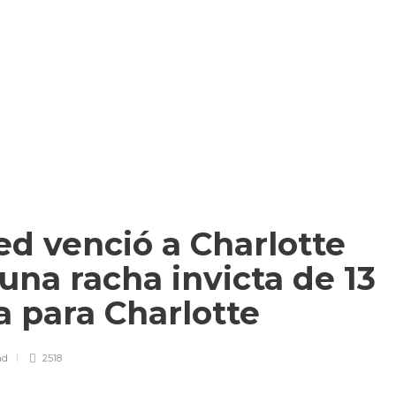
d venció a Charlotte
 una racha invicta de 13
a para Charlotte
ad
2518