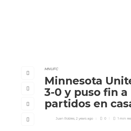
MNUFC
Minnesota Unite
3-0 y puso fin a
partidos en cas
Juan Robles
,
2 years ago
0
1 min
re