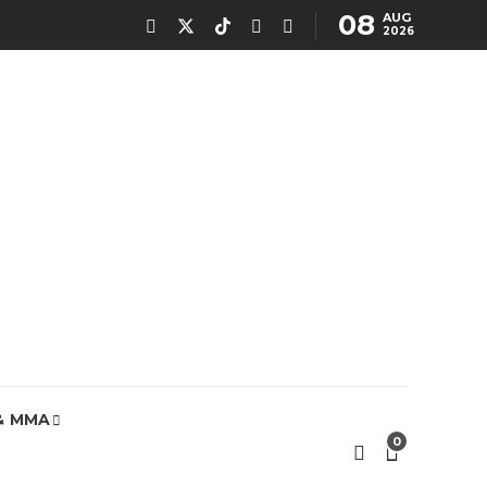
08
AUG
2026
& MMA
0