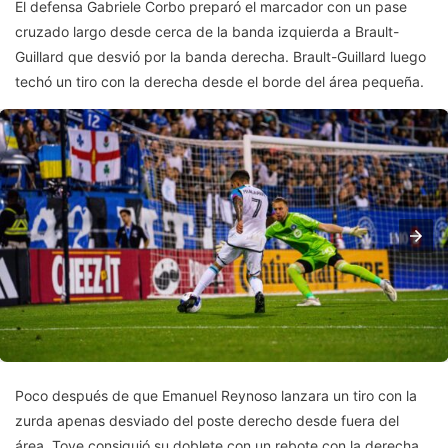
El defensa Gabriele Corbo preparó el marcador con un pase
cruzado largo desde cerca de la banda izquierda a Brault-
Guillard que desvió por la banda derecha. Brault-Guillard luego
techó un tiro con la derecha desde el borde del área pequeña.
Poco después de que Emanuel Reynoso lanzara un tiro con la
zurda apenas desviado del poste derecho desde fuera del
área, Toye consiguió su doblete con un rebote con la derecha.