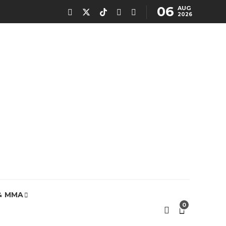
06
AUG
2026
& MMA
0