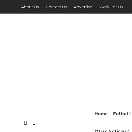
About Us
Contact Us
Advertise
Work For Us
Home
Futbol
Otras Noticias