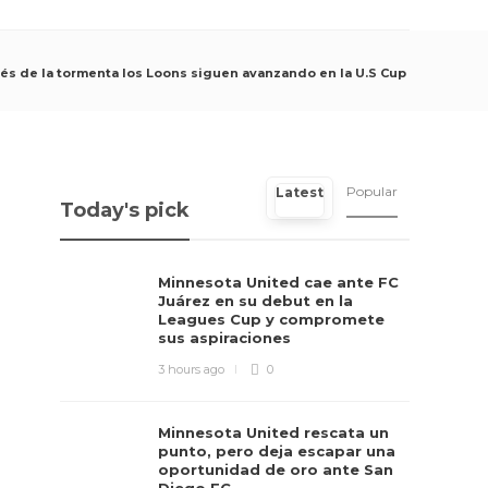
s de la tormenta los Loons siguen avanzando en la U.S Cup
Popular
Latest
Today's pick
Minnesota United cae ante FC
Juárez en su debut en la
Leagues Cup y compromete
sus aspiraciones
3 hours ago
0
Minnesota United rescata un
punto, pero deja escapar una
oportunidad de oro ante San