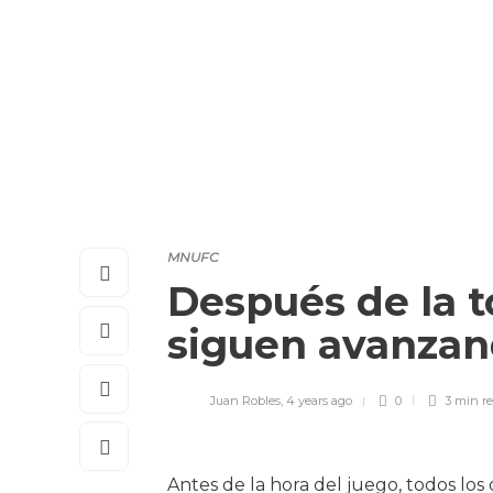
MNUFC
Después de la 
siguen avanzan
Juan Robles
,
4 years ago
0
3 min
r
Antes de la hora del juego, todos los