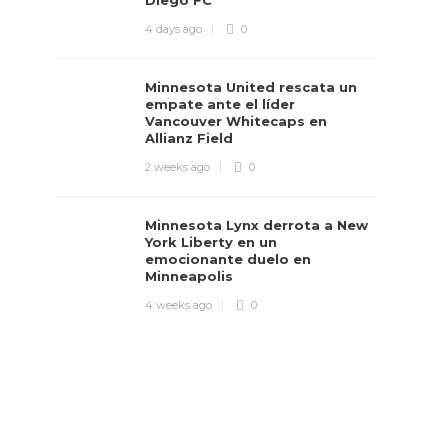
Diego FC
4 days ago
0
Minnesota United rescata un
empate ante el líder
Vancouver Whitecaps en
Allianz Field
2 weeks ago
0
Minnesota Lynx derrota a New
York Liberty en un
emocionante duelo en
Minneapolis
4 weeks ago
0