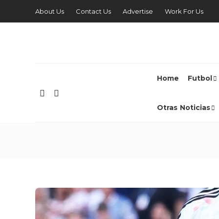
About Us
Contact Us
Advertise
Work For Us
Home
Futbol
Otras Noticias