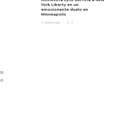
York Liberty en un
emocionante duelo en
Minneapolis
4 weeks ago
0
os
po