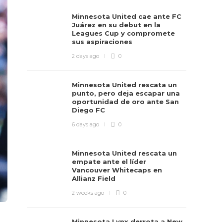
Minnesota United cae ante FC
Juárez en su debut en la
Leagues Cup y compromete
sus aspiraciones
2 days ago
0
Minnesota United rescata un
punto, pero deja escapar una
oportunidad de oro ante San
Diego FC
6 days ago
0
Minnesota United rescata un
empate ante el líder
Vancouver Whitecaps en
Allianz Field
2 weeks ago
0
Minnesota Lynx derrota a New