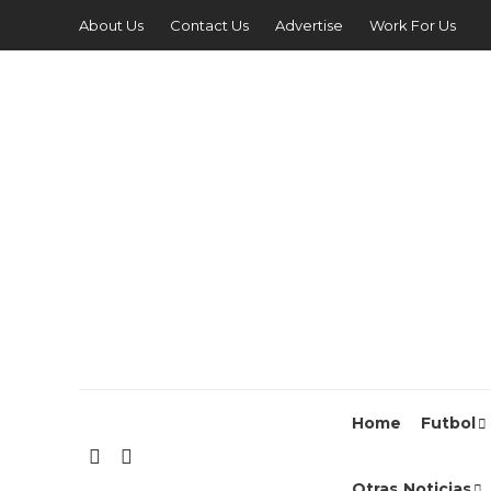
About Us
Contact Us
Advertise
Work For Us
Home
Futbol
Otras Noticias