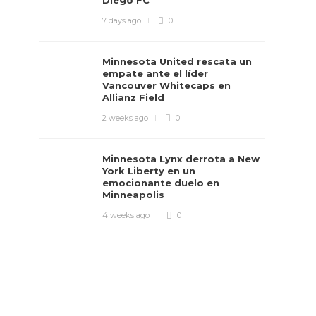
Diego FC
7 days ago
0
Minnesota United rescata un
empate ante el líder
Vancouver Whitecaps en
Allianz Field
2 weeks ago
0
Minnesota Lynx derrota a New
York Liberty en un
emocionante duelo en
Minneapolis
4 weeks ago
0