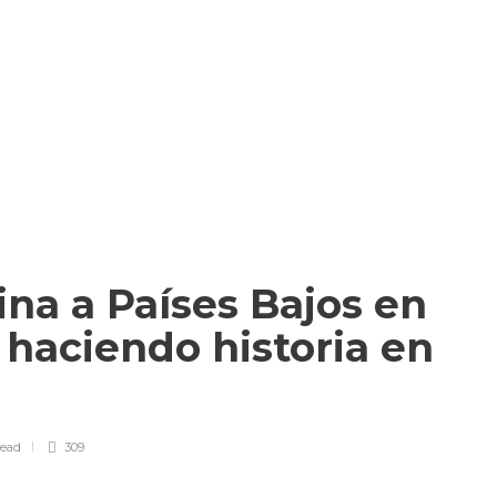
na a Países Bajos en
 haciendo historia en
6
read
309