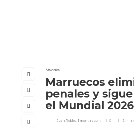
Mundial
Marruecos elimi
penales y sigue
el Mundial 202
Juan Robles
,
1 month ago
0
2 min