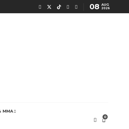
08
AUG
2026
& MMA
0