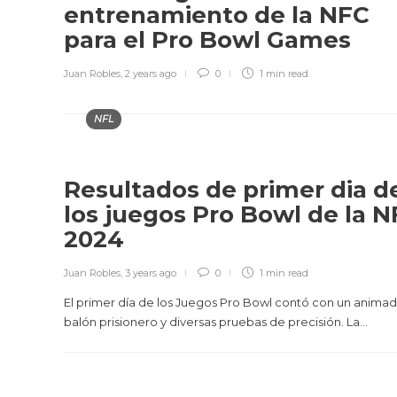
entrenamiento de la NFC
para el Pro Bowl Games
Juan Robles
,
2 years ago
0
1 min
read
NFL
Resultados de primer dia d
los juegos Pro Bowl de la N
2024
Juan Robles
,
3 years ago
0
1 min
read
El primer día de los Juegos Pro Bowl contó con un anima
balón prisionero y diversas pruebas de precisión. La...