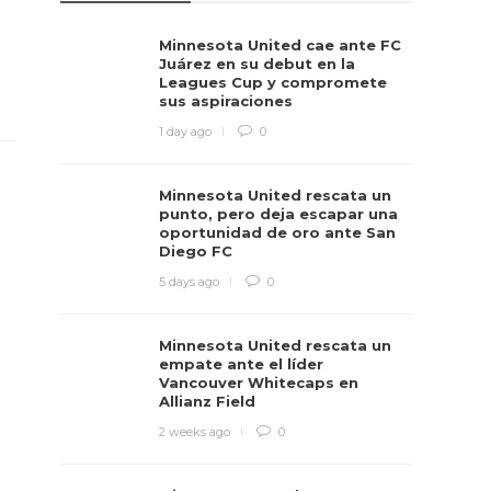
Minnesota United cae ante FC
Juárez en su debut en la
Leagues Cup y compromete
sus aspiraciones
1 day ago
0
Minnesota United rescata un
punto, pero deja escapar una
oportunidad de oro ante San
Diego FC
5 days ago
0
Minnesota United rescata un
empate ante el líder
Vancouver Whitecaps en
Allianz Field
2 weeks ago
0