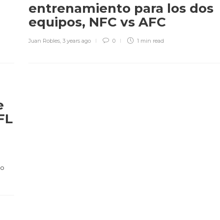
entrenamiento para los dos
equipos, NFC vs AFC
Juan Robles
,
3 years ago
0
1 min
read
e
FL
do