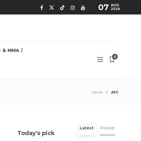
07
AUG
2026
o & MMA
0
Home
AFC
Popular
Latest
Today's pick