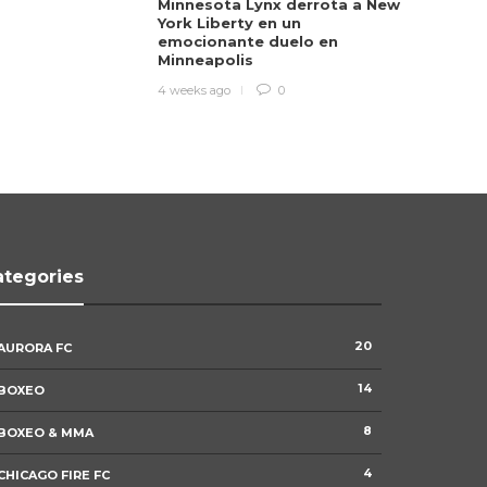
Minnesota Lynx derrota a New
York Liberty en un
emocionante duelo en
Minneapolis
4 weeks ago
0
ategories
Minnesota Lynx derrota a New York
20
AURORA FC
Liberty en un emocionante duelo en
Minneapolis
14
BOXEO
0
97
8
BOXEO & MMA
4
CHICAGO FIRE FC
Argentina derrota a Suiza en tiempo