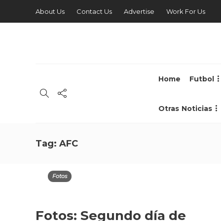
About Us
Contact Us
Advertise
Work For Us
Home
Futbol
Otras Noticias
Tag:
AFC
Fotos
Fotos: Segundo día de