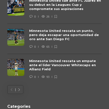
Minnesota United cae ante FC Juárez en
su debut en la Leagues Cup y
compromete sus aspiraciones
0
26
Minnesota United rescata un punto,
pero deja escapar una oportunidad de
oro ante San Diego FC
0
65
Minnesota United rescata un empate
ante el líder Vancouver Whitecaps en
Allianz Field
0
93
Categories