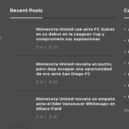
Recent Posts
C
Minnesota United cae ante FC Juárez
en su debut en la Leagues Cup y
,
compromete sus aspiraciones
0
25
Minnesota United rescata un punto,
pero deja escapar una oportunidad
de oro ante San Diego FC
0
63
Minnesota United rescata un empate
ante el líder Vancouver Whitecaps en
Allianz Field
Sh
0
92