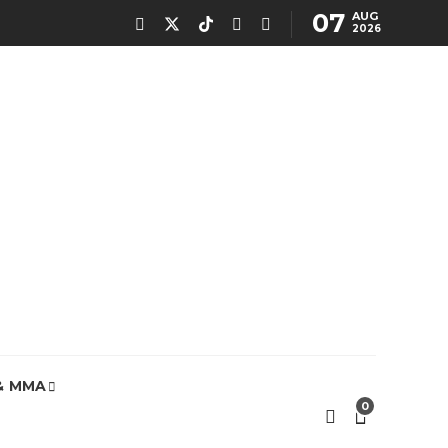
07
AUG
2026
& MMA
0