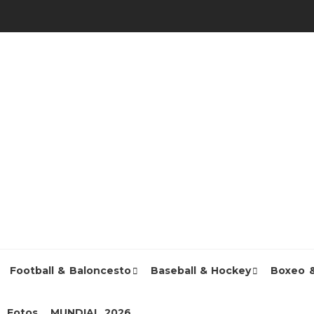
Football & Baloncesto
Baseball & Hockey
Boxeo 
Fotos
MUNDIAL 2026