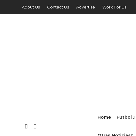
About Us
Contact Us
Advertise
Work For Us
Home
Futbol
Otras Noticias