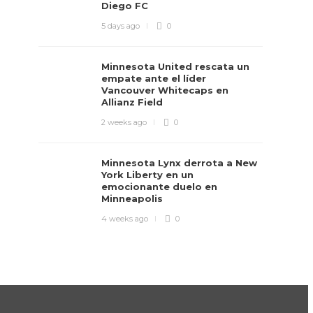
Diego FC
5 days ago
0
Minnesota United rescata un
empate ante el líder
Vancouver Whitecaps en
Allianz Field
2 weeks ago
0
Minnesota Lynx derrota a New
York Liberty en un
emocionante duelo en
Minneapolis
4 weeks ago
0