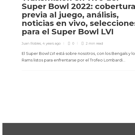
Super Bowl 2022: cobertur
previa al juego, análisis,
noticias en vivo, seleccione
para el Super Bowl LVI
Juan Robles
,
4 years ago
0
2 min
read
El Super Bowl LVI está sobre nosotros, con los Bengals y lo
Rams listos para enfrentarse por el Trofeo Lombardi...