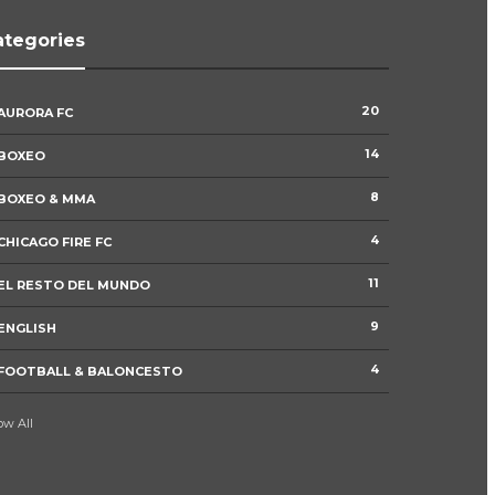
ategories
Minnesota Lynx derrota a New York
20
AURORA FC
Liberty en un emocionante duelo en
Minneapolis
14
BOXEO
0
97
8
BOXEO & MMA
4
CHICAGO FIRE FC
Argentina derrota a Suiza en tiempo
extra y avanza a las semifinales del
Mundial 2026
11
EL RESTO DEL MUNDO
0
86
9
ENGLISH
4
FOOTBALL & BALONCESTO
Inglaterra elimina a Noruega en
tiempo extra y avanza a las
semifinales del Mundial 2026
ow All
0
85