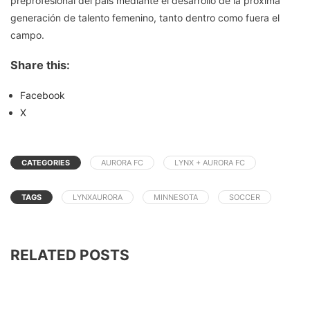
preprofesional del país mediante el desarrollo de la próxima
generación de talento femenino, tanto dentro como fuera el
campo.
Share this:
Facebook
X
CATEGORIES
AURORA FC
LYNX + AURORA FC
TAGS
LYNXAURORA
MINNESOTA
SOCCER
RELATED POSTS