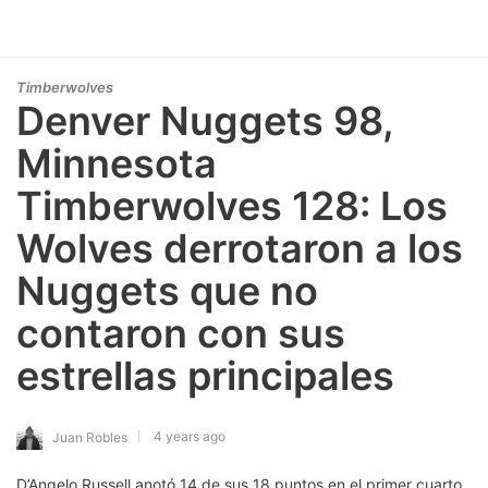
Timberwolves
Denver Nuggets 98,
Minnesota
Timberwolves 128: Los
Wolves derrotaron a los
Nuggets que no
contaron con sus
estrellas principales
4 years ago
Juan Robles
D’Angelo Russell anotó 14 de sus 18 puntos en el primer cuarto