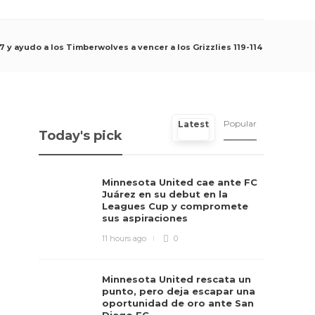
7 y ayudo a los Timberwolves a vencer a los Grizzlies 119-114
Popular
Latest
Today's pick
Minnesota United cae ante FC
Juárez en su debut en la
Leagues Cup y compromete
sus aspiraciones
11 hours ago
0
Minnesota United rescata un
punto, pero deja escapar una
oportunidad de oro ante San