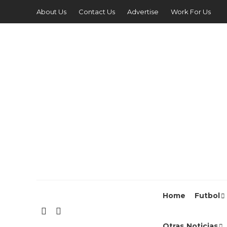
About Us
Contact Us
Advertise
Work For Us
Home
Futbol
Otras Noticias