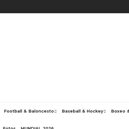
Football & Baloncesto
Baseball & Hockey
Boxeo 
Fotos
MUNDIAL 2026