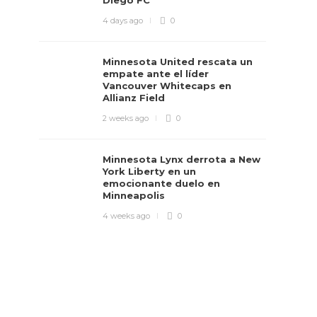
Diego FC
4 days ago
0
Minnesota United rescata un
empate ante el líder
Vancouver Whitecaps en
Allianz Field
2 weeks ago
0
Minnesota Lynx derrota a New
York Liberty en un
emocionante duelo en
Minneapolis
4 weeks ago
0