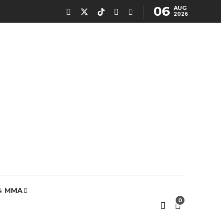
06
AUG
2026
& MMA
0