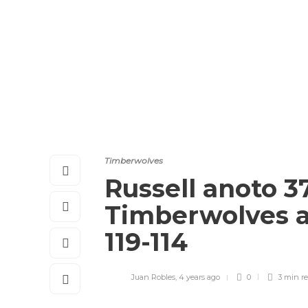
Timberwolves
Russell anoto 3
Timberwolves a 
119-114
Juan Robles
,
4 years ago
0
3 min
r