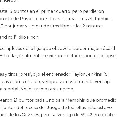
l juego”.
asta 15 puntos en el primer cuarto, pero perdieron
nasta de Russell con 7:11 para el final. Russell también
 por jugar y un par de tiros libres a los 2 minutos.
d roll”, dijo Finch.
s completos de la liga que obtuvo el tercer mejor récord
strellas, finalmente se vieron afectados por los colapso
y tiros libres”, dijo el entrenador Taylor Jenkins. “Si
e paso como equipo, siempre vamos a tener la ventaja
ja mental. No lo tuvimos esta noche.
 anotaron 21 puntos cada uno para Memphis, que promedió
1 antes del receso del Juego de Estrellas. Esta estuvo
ción de los Grizzlies, pero su ventaja de 59-42 en rebotes