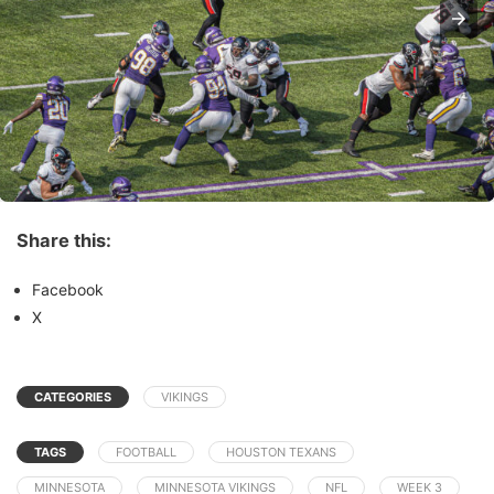
Share this:
Facebook
X
CATEGORIES
VIKINGS
TAGS
FOOTBALL
HOUSTON TEXANS
MINNESOTA
MINNESOTA VIKINGS
NFL
WEEK 3