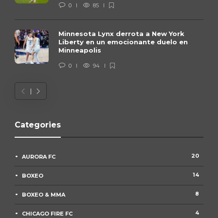
0
85
Minnesota Lynx derrota a New York
Liberty en un emocionante duelo en
Minneapolis
0
94
Categories
20
AURORA FC
14
BOXEO
8
BOXEO & MMA
4
CHICAGO FIRE FC