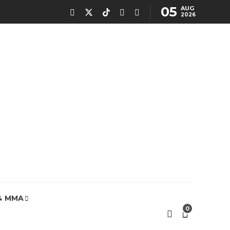
05
AUG
2026
& MMA
0