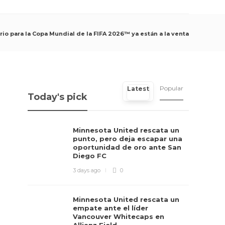
rio para la Copa Mundial de la FIFA 2026™ ya están a la venta
Popular
Latest
Today's pick
Minnesota United rescata un
punto, pero deja escapar una
oportunidad de oro ante San
Diego FC
3 days ago
0
Minnesota United rescata un
empate ante el líder
Vancouver Whitecaps en