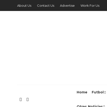
About Us
Contact Us
Advertise
Work For Us
Home
Futbol
Otras Noticias