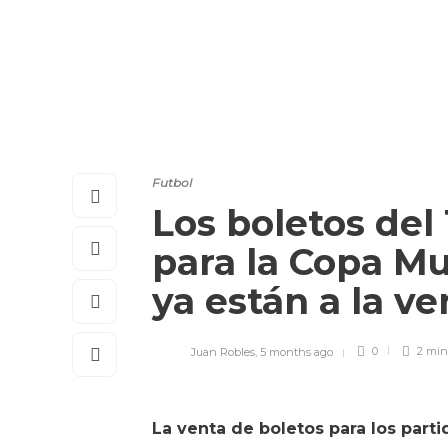
Futbol
Los boletos del 
para la Copa Mu
ya están a la v
Juan Robles
,
5 months ago
0
2 mi
La venta de boletos para los parti