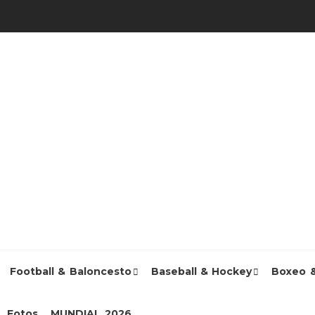
Football & Baloncesto
Baseball & Hockey
Boxeo 
Fotos
MUNDIAL 2026