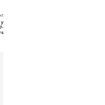
xt
 y
7-
rs