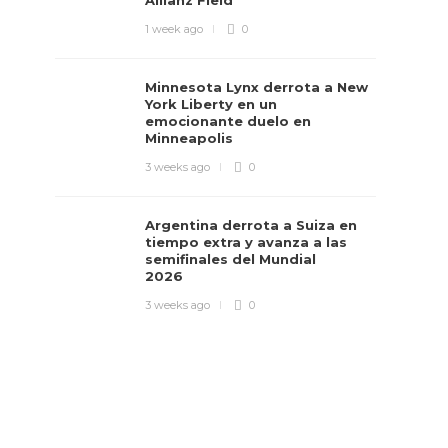
Allianz Field
1 week ago
0
Minnesota Lynx derrota a New
York Liberty en un
emocionante duelo en
Minneapolis
3 weeks ago
0
Argentina derrota a Suiza en
tiempo extra y avanza a las
semifinales del Mundial
2026
3 weeks ago
0