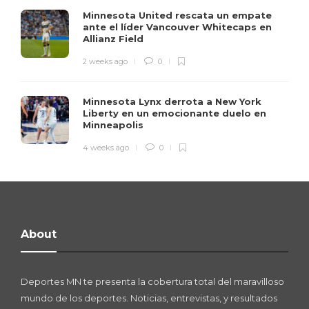
Minnesota United rescata un empate
ante el líder Vancouver Whitecaps en
Allianz Field
2 weeks ago
0
Minnesota Lynx derrota a New York
Liberty en un emocionante duelo en
Minneapolis
4 weeks ago
0
About
Deportes MN te presenta la cobertura total del maravilloso
mundo de los deportes. Noticias, entrevistas, y resultados