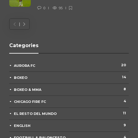
0
95
Categories
20
AURORA FC
14
BOXEO
8
BOXEO & MMA
4
CHICAGO FIRE FC
11
EL RESTO DEL MUNDO
9
ENGLISH
4
FOOTBALL & BALONCESTO