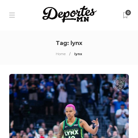
0
Tag:
lynx
Home
lynx