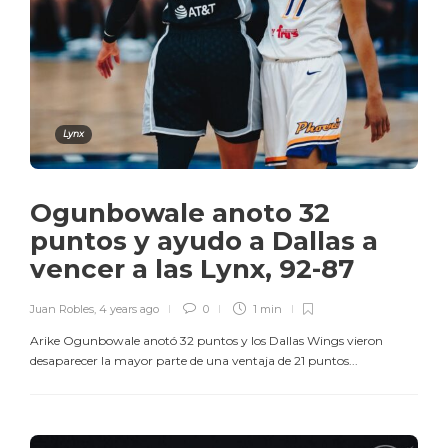
Lynx
Ogunbowale anoto 32
puntos y ayudo a Dallas a
vencer a las Lynx, 92-87
Juan Robles
,
4 years ago
0
1 min
Arike Ogunbowale anotó 32 puntos y los Dallas Wings vieron
desaparecer la mayor parte de una ventaja de 21 puntos...