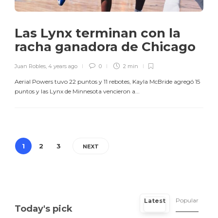
Las Lynx terminan con la
racha ganadora de Chicago
Juan Robles
,
4 years ago
0
2 min
Aerial Powers tuvo 22 puntos y 11 rebotes, Kayla McBride agregó 15
puntos y las Lynx de Minnesota vencieron a...
1
2
3
NEXT
Popular
Latest
Today's pick