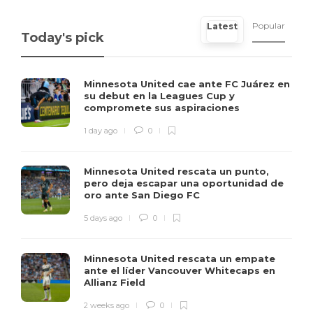
Popular
Latest
Today's pick
Minnesota United cae ante FC Juárez en
su debut en la Leagues Cup y
compromete sus aspiraciones
1 day ago
0
Minnesota United rescata un punto,
pero deja escapar una oportunidad de
oro ante San Diego FC
5 days ago
0
Minnesota United rescata un empate
ante el líder Vancouver Whitecaps en
Allianz Field
2 weeks ago
0