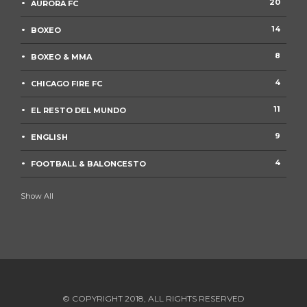
20
AURORA FC
14
BOXEO
8
BOXEO & MMA
4
CHICAGO FIRE FC
11
EL RESTO DEL MUNDO
9
ENGLISH
4
FOOTBALL & BALONCESTO
Show All
© COPYRIGHT 2018, ALL RIGHTS RESERVED