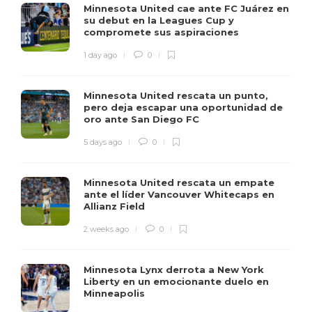
Minnesota United cae ante FC Juárez en
su debut en la Leagues Cup y
compromete sus aspiraciones
1 day ago
0
Minnesota United rescata un punto,
pero deja escapar una oportunidad de
oro ante San Diego FC
5 days ago
0
Minnesota United rescata un empate
ante el líder Vancouver Whitecaps en
Allianz Field
2 weeks ago
0
Minnesota Lynx derrota a New York
Liberty en un emocionante duelo en
Minneapolis