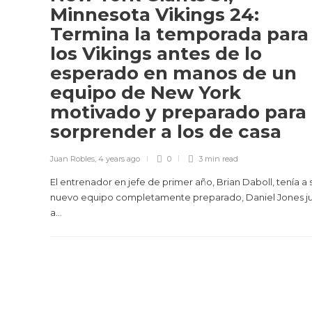
Minnesota Vikings 24:
Termina la temporada para
los Vikings antes de lo
esperado en manos de un
equipo de New York
motivado y preparado para
sorprender a los de casa
Juan Robles
,
4 years ago
0
3 min
read
El entrenador en jefe de primer año, Brian Daboll, tenía a 
nuevo equipo completamente preparado, Daniel Jones j
a...