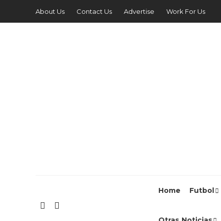
About Us
Contact Us
Advertise
Work For Us
Home
Futbol
Otras Noticias