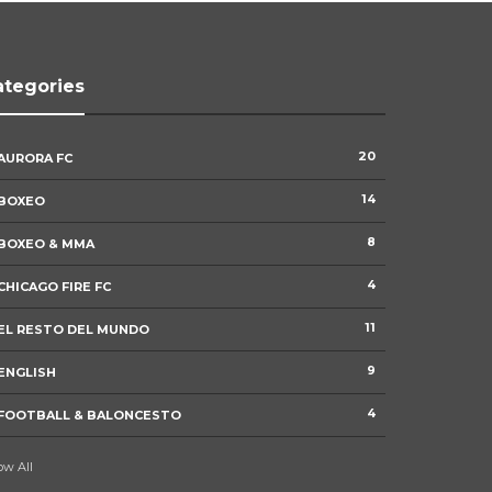
ategories
Minnesota Lynx derrota a New York
20
AURORA FC
Liberty en un emocionante duelo en
Minneapolis
14
BOXEO
0
95
8
BOXEO & MMA
4
CHICAGO FIRE FC
Argentina derrota a Suiza en tiempo
extra y avanza a las semifinales del
Mundial 2026
11
EL RESTO DEL MUNDO
0
83
9
ENGLISH
4
FOOTBALL & BALONCESTO
Inglaterra elimina a Noruega en
tiempo extra y avanza a las
semifinales del Mundial 2026
w All