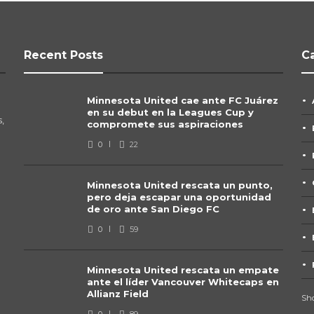
Recent Posts
C
Minnesota United cae ante FC Juárez
en su debut en la Leagues Cup y
,
compromete sus aspiraciones
0
22
Minnesota United rescata un punto,
pero deja escapar una oportunidad
de oro ante San Diego FC
0
59
Minnesota United rescata un empate
ante el líder Vancouver Whitecaps en
Allianz Field
Sho