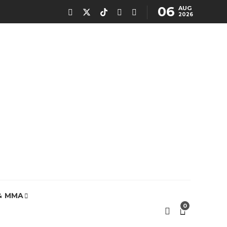
06
AUG
2026
& MMA
0