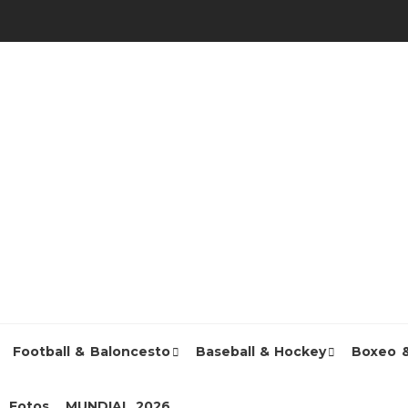
Football & Baloncesto
Baseball & Hockey
Boxeo 
Fotos
MUNDIAL 2026