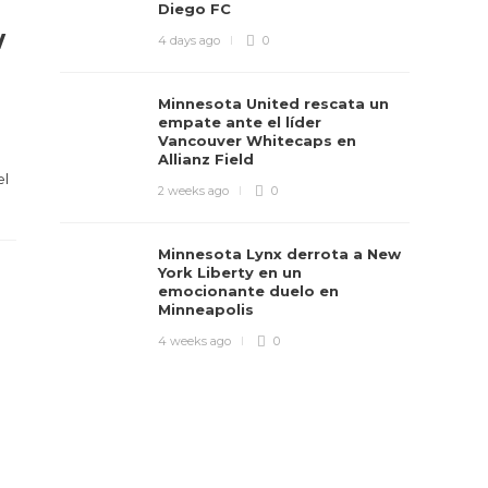
Diego FC
w
4 days ago
0
Minnesota United rescata un
empate ante el líder
Vancouver Whitecaps en
Allianz Field
el
2 weeks ago
0
Minnesota Lynx derrota a New
York Liberty en un
emocionante duelo en
Minneapolis
4 weeks ago
0