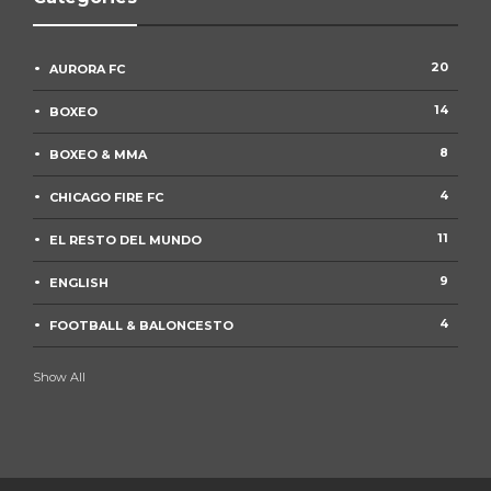
20
AURORA FC
14
BOXEO
8
BOXEO & MMA
4
CHICAGO FIRE FC
11
EL RESTO DEL MUNDO
9
ENGLISH
4
FOOTBALL & BALONCESTO
Show All