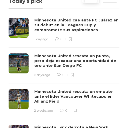
Today's pick
Minnesota United cae ante FC Juárez en
su debut en la Leagues Cup y
compromete sus aspiraciones
1 day ago
0
Minnesota United rescata un punto,
pero deja escapar una oportunidad de
oro ante San Diego FC
5 days ago
0
Minnesota United rescata un empate
ante el líder Vancouver Whitecaps en
Allianz Field
2 weeks ago
0
Minnesota Lynx derrota a New York