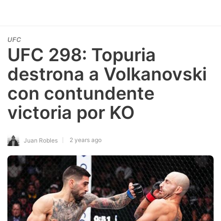
UFC
UFC 298: Topuria
destrona a Volkanovski
con contundente
victoria por KO
2 years ago
Juan Robles