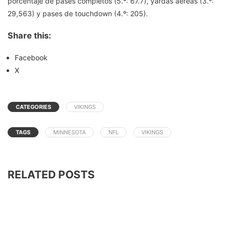
porcentaje de pases completos (5.º: 67.7), yardas aéreas (3.º:
29,563) y pases de touchdown (4.º: 205).
Share this:
Facebook
X
CATEGORIES
VIKINGS
TAGS
MINNESOTA
NFL
VIKINGS
RELATED POSTS