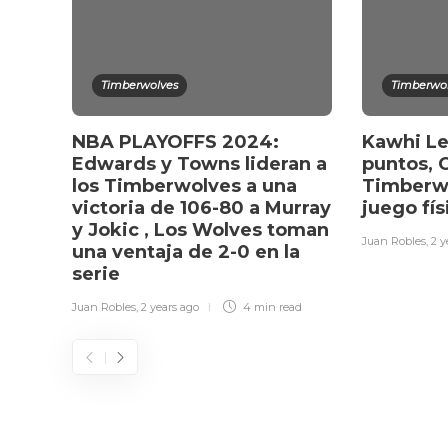
Timberwolves
Timberwo
NBA PLAYOFFS 2024:
Kawhi Le
Edwards y Towns lideran a
puntos, 
los Timberwolves a una
Timberw
victoria de 106-80 a Murray
juego fí
y Jokic , Los Wolves toman
Juan Robles
,
2 y
una ventaja de 2-0 en la
serie
Juan Robles
,
2 years ago
4 min
read