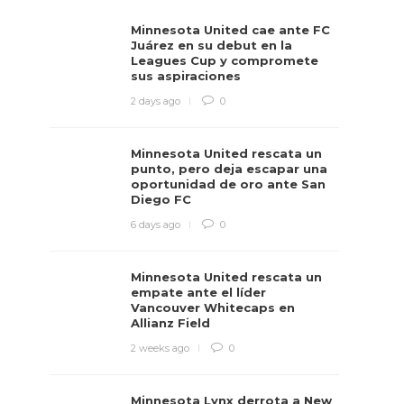
Minnesota United cae ante FC
Juárez en su debut en la
Leagues Cup y compromete
sus aspiraciones
2 days ago
0
Minnesota United rescata un
punto, pero deja escapar una
oportunidad de oro ante San
Diego FC
6 days ago
0
Minnesota United rescata un
empate ante el líder
Vancouver Whitecaps en
Allianz Field
2 weeks ago
0
Minnesota Lynx derrota a New