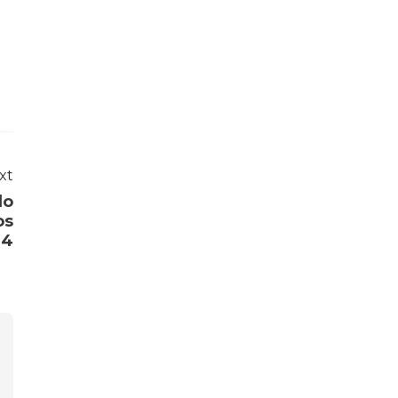
xt
do
os
04