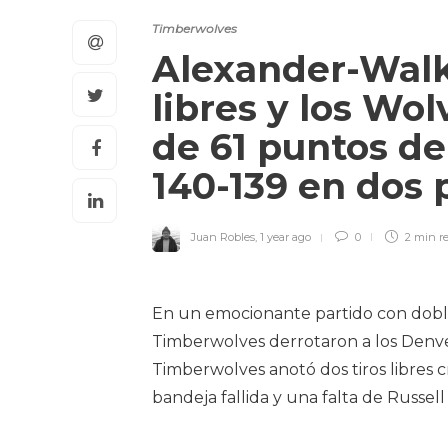
Timberwolves
Alexander-Walke
libres y los Wo
de 61 puntos de 
140-139 en dos 
Juan Robles
,
1 year ago
0
2 min
r
En un emocionante partido con doble
Timberwolves derrotaron a los Denve
Timberwolves anotó dos tiros libres 
bandeja fallida y una falta de Russel