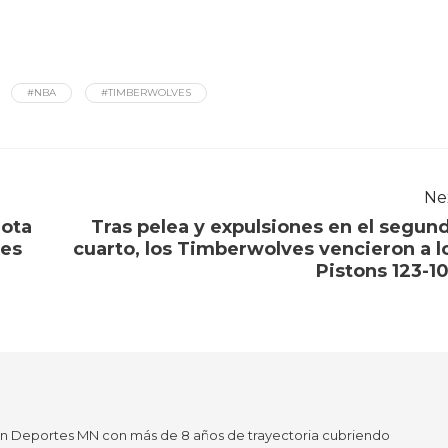
#NBA
#TIMBERWOLVES
Ne
nota
Tras pelea y expulsiones en el segun
ves
cuarto, los Timberwolves vencieron a l
Pistons 123-1
en Deportes MN con más de 8 años de trayectoria cubriendo