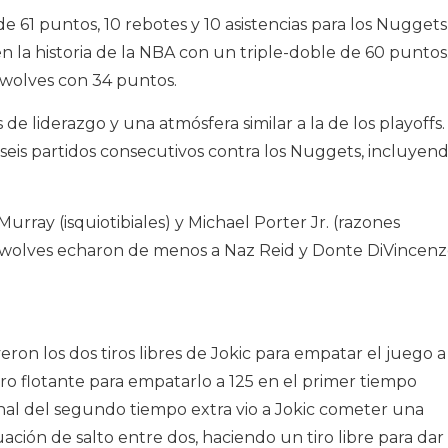
e 61 puntos, 10 rebotes y 10 asistencias para los Nuggets
n la historia de la NBA con un triple-doble de 60 puntos
wolves con 34 puntos.
 de liderazgo y una atmósfera similar a la de los playoffs.
eis partidos consecutivos contra los Nuggets, incluyen
ray (isquiotibiales) y Michael Porter Jr. (razones
erwolves echaron de menos a Naz Reid y Donte DiVincen
on los dos tiros libres de Jokic para empatar el juego a
iro flotante para empatarlo a 125 en el primer tiempo
inal del segundo tiempo extra vio a Jokic cometer una
ación de salto entre dos, haciendo un tiro libre para dar