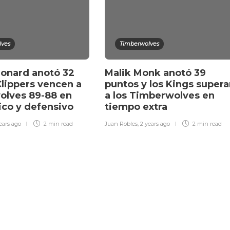
lves
Timberwolves
onard anotó 32
Malik Monk anotó 39
Clippers vencen a
puntos y los Kings super
olves 89-88 en
a los Timberwolves en
sico y defensivo
tiempo extra
ears ago
2 min
read
Juan Robles
,
2 years ago
2 min
read