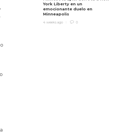
York Liberty en un
,
emocionante duelo en
Minneapolis
.
4 weeks ago
0
do
zo
 a