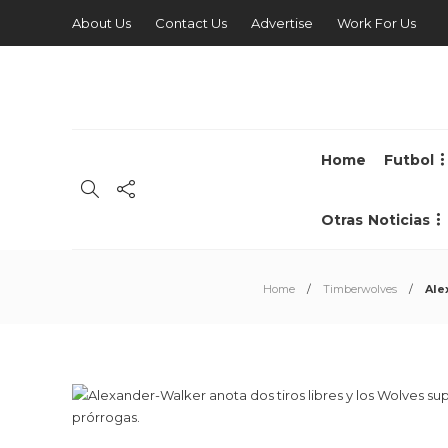
About Us
Contact Us
Advertise
Work For Us
Home
Futbol
Otras Noticias
Home
Timberwolves
Ale