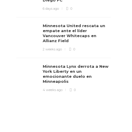
Diego FC
6 days ago
0
Minnesota United rescata un
empate ante el líder
Vancouver Whitecaps en
Allianz Field
2 weeks ago
0
Minnesota Lynx derrota a New
York Liberty en un
emocionante duelo en
Minneapolis
4 weeks ago
0