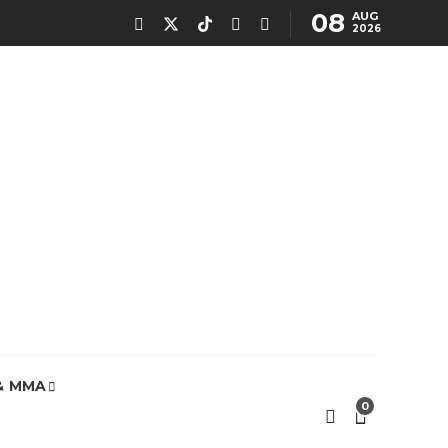
08
AUG
2026
& MMA
0