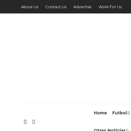
About Us
Contact Us
Advertise
Work For Us
Home
Futbol
Otras Noticias