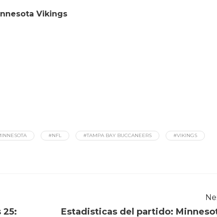
innesota Vikings
INNESOTA
#NFL
#TAMPA BAY BUCCANEERS
#VIKINGS
Ne
 25:
Estadisticas del partido: Minneso