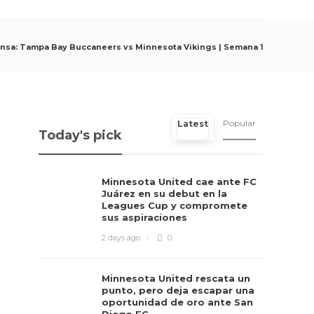
nsa: Tampa Bay Buccaneers vs Minnesota Vikings | Semana 1
Popular
Latest
Today's pick
Minnesota United cae ante FC
Juárez en su debut en la
Leagues Cup y compromete
sus aspiraciones
2 days ago
0
Minnesota United rescata un
punto, pero deja escapar una
oportunidad de oro ante San