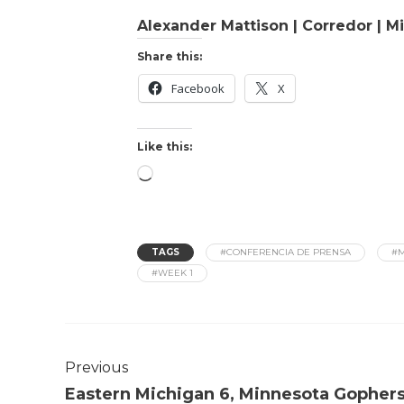
Alexander Mattison | Corredor | M
Share this:
Facebook
X
Like this:
TAGS
#CONFERENCIA DE PRENSA
#M
#WEEK 1
Previous
Eastern Michigan 6, Minnesota Gophers