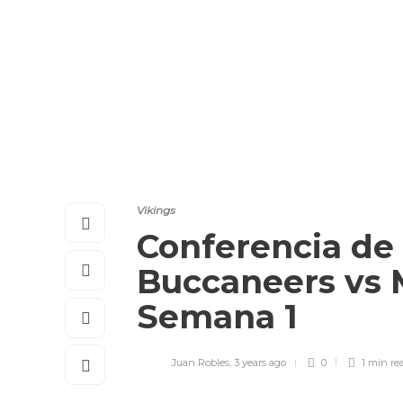
Vikings
Conferencia de
Buccaneers vs 
Semana 1
Juan Robles
,
3 years ago
0
1 min
re