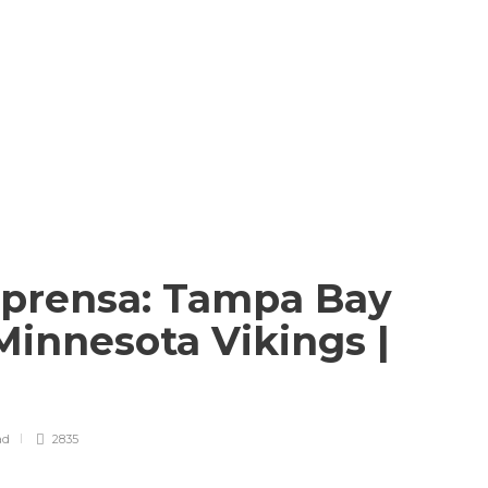
 prensa: Tampa Bay
Minnesota Vikings |
ad
2835