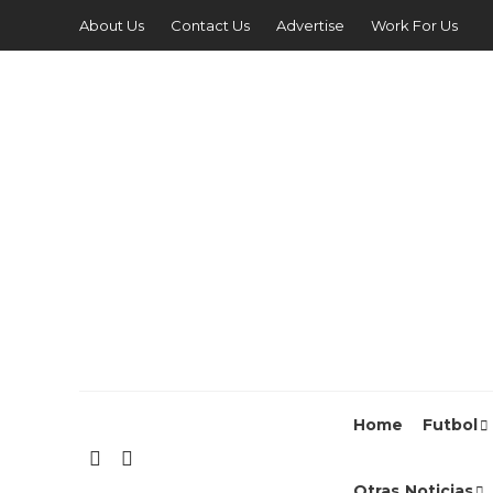
About Us
Contact Us
Advertise
Work For Us
Home
Futbol
Otras Noticias