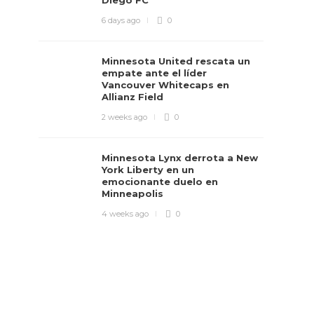
Diego FC
6 days ago
0
Minnesota United rescata un
empate ante el líder
Vancouver Whitecaps en
Allianz Field
2 weeks ago
0
Minnesota Lynx derrota a New
York Liberty en un
emocionante duelo en
Minneapolis
4 weeks ago
0