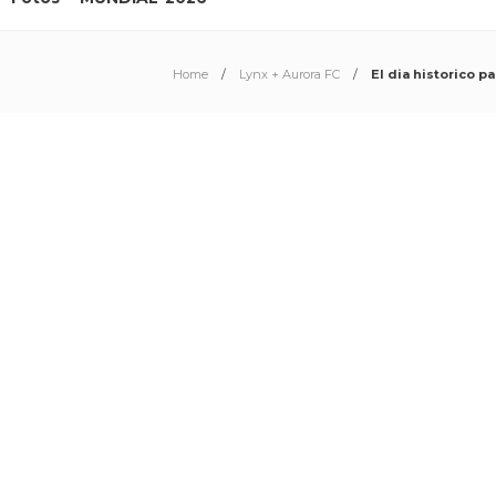
Home
Lynx + Aurora FC
El dia historico p