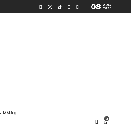
08
AUG
2026
& MMA
0