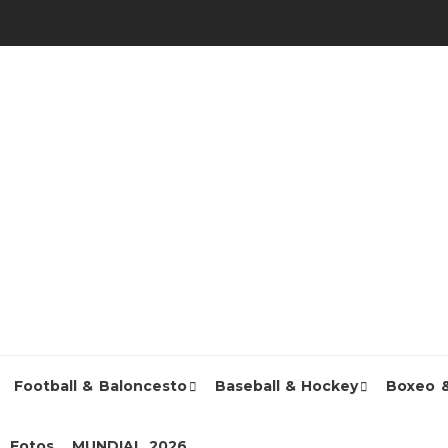
Football & Baloncesto
Baseball & Hockey
Boxeo 
Fotos
MUNDIAL 2026