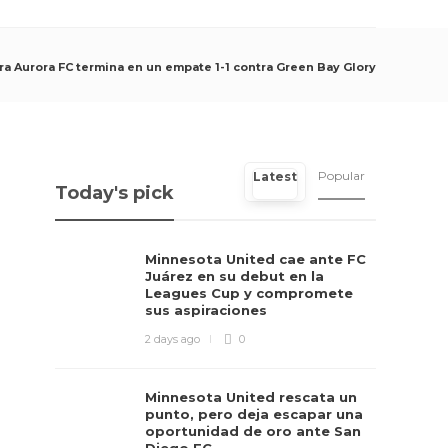
ara Aurora FC termina en un empate 1-1 contra Green Bay Glory
Popular
Latest
Today's pick
Minnesota United cae ante FC
Juárez en su debut en la
Leagues Cup y compromete
sus aspiraciones
2 days ago
0
Minnesota United rescata un
punto, pero deja escapar una
oportunidad de oro ante San