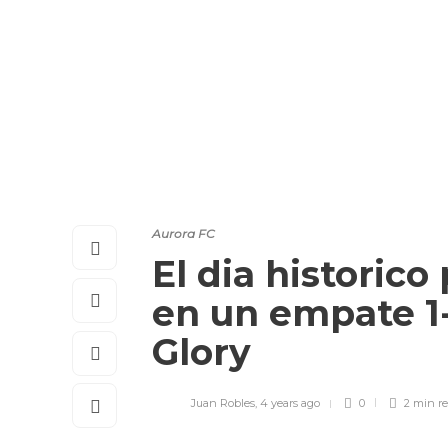
Aurora FC
El dia historic
en un empate 1
Glory
Juan Robles
,
4 years ago
0
2 min
r