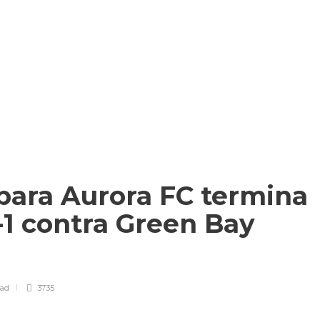
o para Aurora FC termina
-1 contra Green Bay
ead
3735