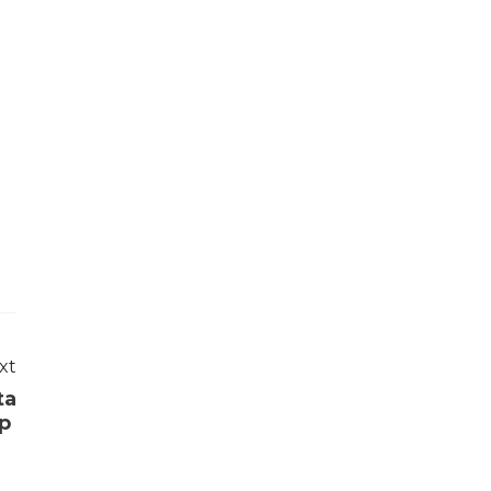
xt
ta
up