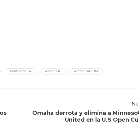
#MINNESOTA
#SOCCER
#TCO STADIUM
Ne
los
Omaha derrota y elimina a Minneso
United en la U.S Open C