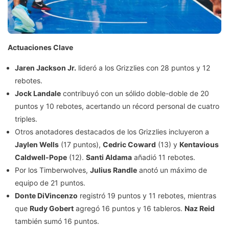
Actuaciones Clave
Jaren Jackson Jr.
lideró a los Grizzlies con 28 puntos y 12
rebotes.
Jock Landale
contribuyó con un sólido doble-doble de 20
puntos y 10 rebotes, acertando un récord personal de cuatro
triples.
Otros anotadores destacados de los Grizzlies incluyeron a
Jaylen Wells
(17 puntos),
Cedric Coward
(13) y
Kentavious
Caldwell-Pope
(12).
Santi Aldama
añadió 11 rebotes.
Por los Timberwolves,
Julius Randle
anotó un máximo de
equipo de 21 puntos.
Donte DiVincenzo
registró 19 puntos y 11 rebotes, mientras
que
Rudy Gobert
agregó 16 puntos y 16 tableros.
Naz Reid
también sumó 16 puntos.