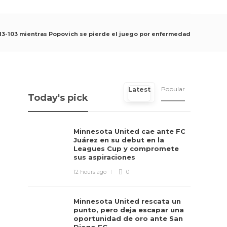
113-103 mientras Popovich se pierde el juego por enfermedad
Popular
Latest
Today's pick
Minnesota United cae ante FC
Juárez en su debut en la
Leagues Cup y compromete
sus aspiraciones
12 hours ago
0
Minnesota United rescata un
punto, pero deja escapar una
oportunidad de oro ante San