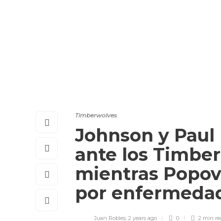
Timberwolves
Johnson y Paul 
ante los Timber
mientras Popovi
por enfermed
Juan Robles
,
2 years ago
0
2 min
re