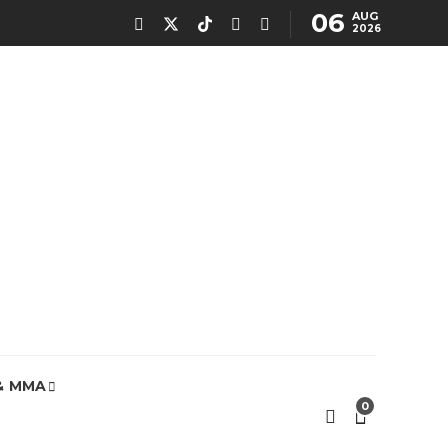
06
AUG
2026
& MMA
0