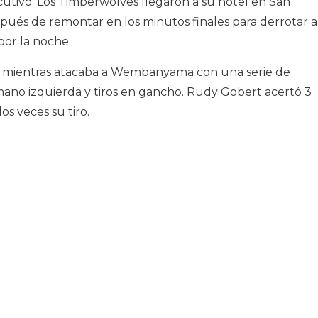
tivo. Los Timberwolves llegaron a su hotel en San
spués de remontar en los minutos finales para derrotar a
por la noche.
po mientras atacaba a Wembanyama con una serie de
 mano izquierda y tiros en gancho. Rudy Gobert acertó 3
s veces su tiro.