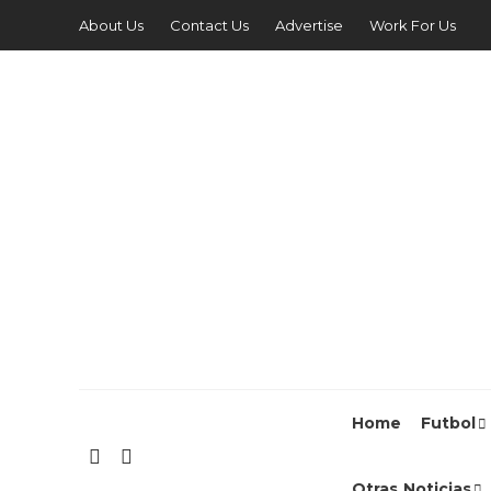
About Us
Contact Us
Advertise
Work For Us
Home
Futbol
Otras Noticias