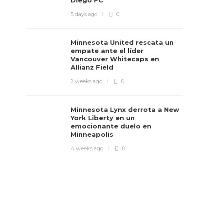
Diego FC
5 days ago
0
Minnesota United rescata un
empate ante el líder
Vancouver Whitecaps en
Allianz Field
2 weeks ago
0
Minnesota Lynx derrota a New
York Liberty en un
emocionante duelo en
Minneapolis
4 weeks ago
0