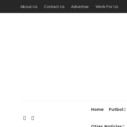
About Us
Contact Us
Advertise
Work For Us
Home
Futbol
Otras Noticias