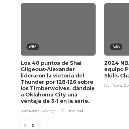
NBA
NBA
Los 40 puntos de Shai
2024 NBA
Gilgeous-Alexander
equipo P
lideraron la victoria del
Skills C
Thunder por 128-126 sobre
Juan Robles
,
2 y
los Timberwolves, dándole
a Oklahoma City una
ventaja de 3-1 en la serie.
Juan Robles
,
1 year ago
2 min
read