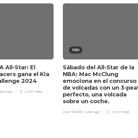
NBA
 All-Star: El
Sábado del All-Star de la
acers gana el Kia
NBA: Mac McClung
hallenge 2024
emociona en el concurso
de volcadas con un 3-pea
ears ago
2 min
read
perfecto, una volcada
sobre un coche.
Juan Robles
,
1 year ago
2 min
read