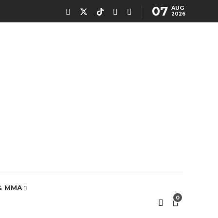
07
AUG
2026
& MMA
0