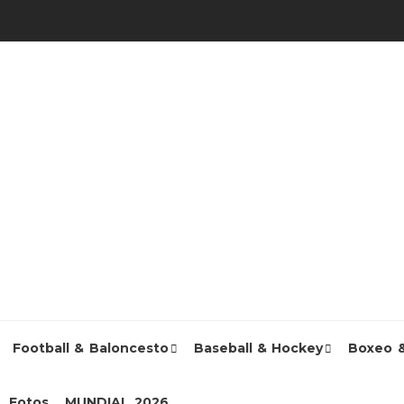
Football & Baloncesto
Baseball & Hockey
Boxeo 
Fotos
MUNDIAL 2026