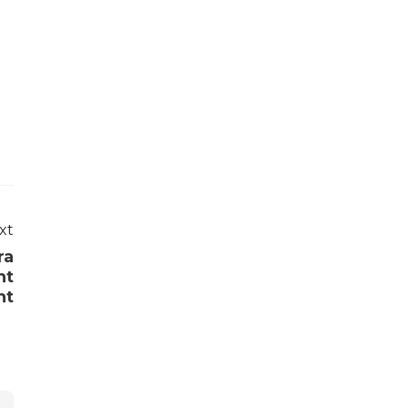
xt
ra
ht
ht