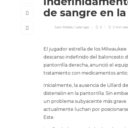
indefinidament
de sangre en la
Juan Robles
,
1 year ago
0
2 min
rea
El jugador estrella de los Milwaukee 
descanso indefinido del baloncesto 
pantorrilla derecha, anunció el equi
tratamiento con medicamentos antico
Inicialmente, la ausencia de Lillard d
distensión en la pantorrilla. Sin em
un problema subyacente más grave. Es
actualmente luchan por posicionarse 
Este.