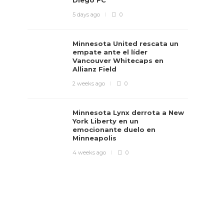
Diego FC
5 days ago
0
Minnesota United rescata un
empate ante el líder
Vancouver Whitecaps en
Allianz Field
2 weeks ago
0
Minnesota Lynx derrota a New
York Liberty en un
emocionante duelo en
Minneapolis
4 weeks ago
0