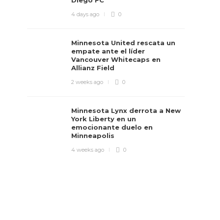
Diego FC
4 days ago
0
Minnesota United rescata un
empate ante el líder
Vancouver Whitecaps en
Allianz Field
2 weeks ago
0
Minnesota Lynx derrota a New
York Liberty en un
emocionante duelo en
Minneapolis
4 weeks ago
0