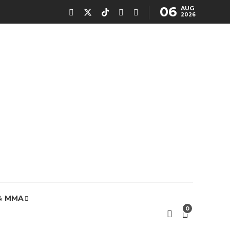
06
AUG
2026
& MMA
0