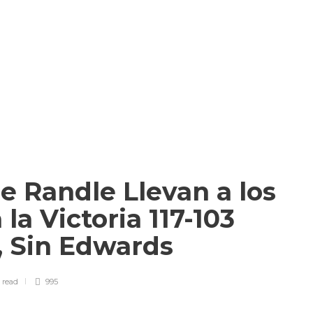
e Randle Llevan a los
la Victoria 117-103
s, Sin Edwards
n
read
995