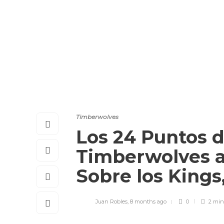
Timberwolves
Los 24 Puntos d
Timberwolves a 
Sobre los King
Juan Robles
,
8 months ago
0
2 mi