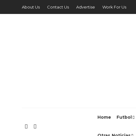
About Us
Contact Us
Advertise
Work For Us
Home
Futbol
Otras Noticias