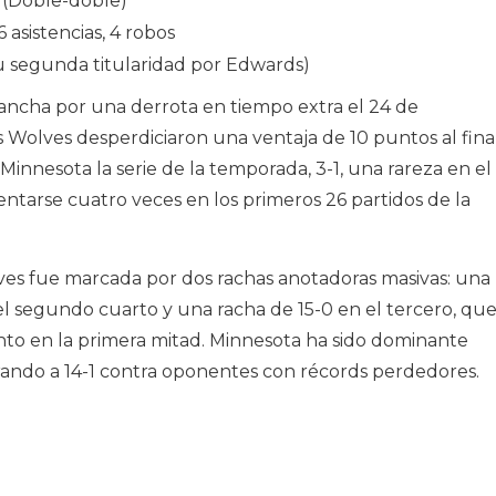
 (Doble-doble)
 asistencias, 4 robos
u segunda titularidad por Edwards)
vancha por una derrota en tiempo extra el 24 de
Wolves desperdiciaron una ventaja de 10 puntos al fina
a Minnesota la serie de la temporada, 3-1, una rareza en el
entarse cuatro veces en los primeros 26 partidos de la
ves fue marcada por dos rachas anotadoras masivas: una
el segundo cuarto y una racha de 15-0 en el tercero, qu
nto en la primera mitad. Minnesota ha sido dominante
rando a 14-1 contra oponentes con récords perdedores.