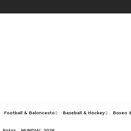
Football & Baloncesto
Baseball & Hockey
Boxeo 
Fotos
MUNDIAL 2026