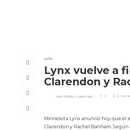
Lynx
Lynx vuelve a f
Clarendon y R
Juan Robles
,
4 years ago
0
4 min
r
Minnesota Lynx anunció hoy que el eq
Clarendon y Rachel Banham. Según la 