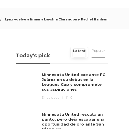
Lynx vuelve a firmar a Layshia Clarendon y Rachel Banham
Popular
Latest
Today's pick
Minnesota United cae ante FC
Juárez en su debut en la
Leagues Cup y compromete
sus aspiraciones
3 hours ago
0
Minnesota United rescata un
punto, pero deja escapar una
oportunidad de oro ante San