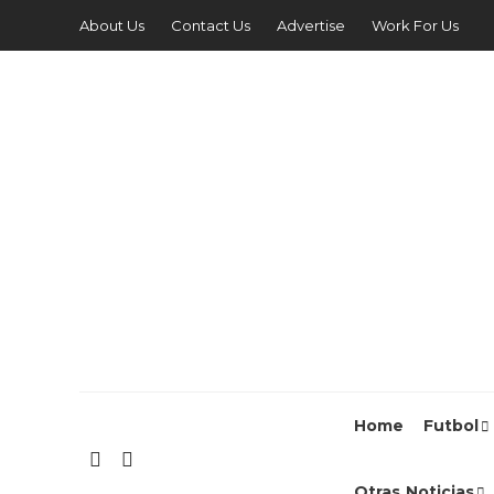
About Us
Contact Us
Advertise
Work For Us
Home
Futbol
Otras Noticias