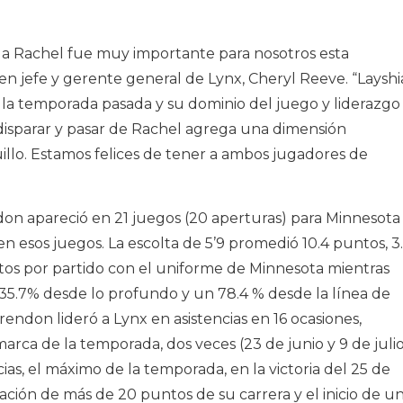
o a Rachel fue muy importante para nosotros esta
en jefe y gerente general de Lynx, Cheryl Reeve. “Layshi
 la temporada pasada y su dominio del juego y liderazgo
e disparar y pasar de Rachel agrega una dimensión
llo. Estamos felices de tener a ambos jugadores de
on apareció en 21 juegos (20 aperturas) para Minnesota
n esos juegos. La escolta de 5’9 promedió 10.4 puntos, 3.
nutos por partido con el uniforme de Minnesota mientras
 35.7% desde lo profundo y un 78.4 % desde la línea de
larendon lideró a Lynx en asistencias en 16 ocasiones,
marca de la temporada, dos veces (23 de junio y 9 de julio
ias, el máximo de la temporada, en la victoria del 25 de
uación de más de 20 puntos de su carrera y el inicio de u