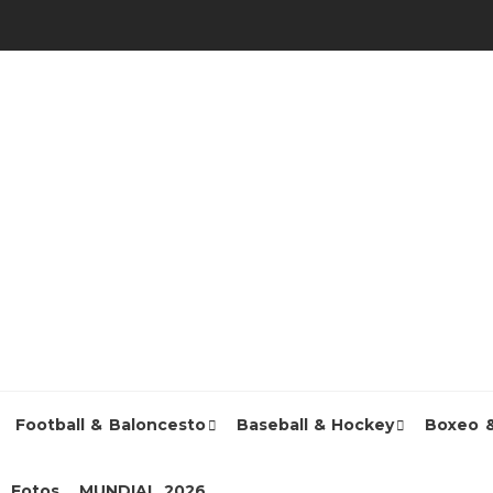
Football & Baloncesto
Baseball & Hockey
Boxeo 
Fotos
MUNDIAL 2026