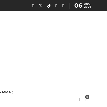
06
AUG
2026
& MMA
0