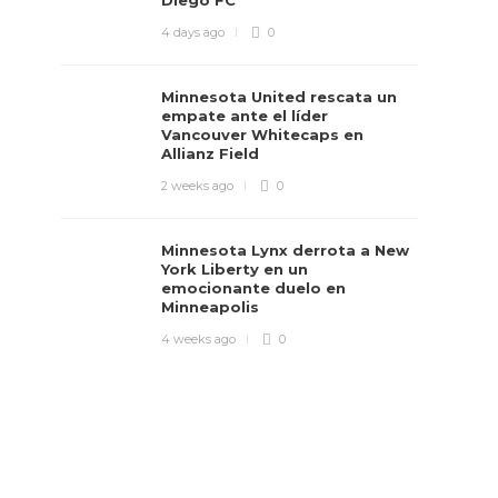
Diego FC
4 days ago
0
Minnesota United rescata un
empate ante el líder
Vancouver Whitecaps en
Allianz Field
2 weeks ago
0
Minnesota Lynx derrota a New
York Liberty en un
emocionante duelo en
Minneapolis
4 weeks ago
0