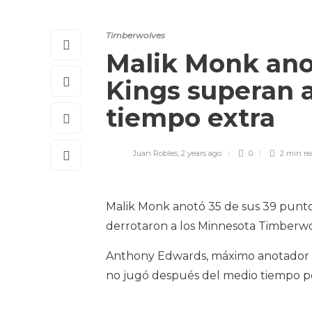
Timberwolves
Malik Monk anot
Kings superan 
tiempo extra
Juan Robles
,
2 years ago
0
2 min
re
Malik Monk anotó 35 de sus 39 punt
derrotaron a los Minnesota Timberwol
Anthony Edwards, máximo anotador d
no jugó después del medio tiempo po