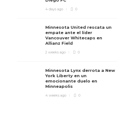
Diego FC
4 days ago
0
Minnesota United rescata un
empate ante el líder
Vancouver Whitecaps en
Allianz Field
2 weeks ago
0
Minnesota Lynx derrota a New
York Liberty en un
emocionante duelo en
Minneapolis
4 weeks ago
0