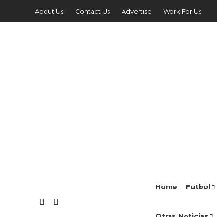
About Us
Contact Us
Advertise
Work For Us
Home
Futbol
Otras Noticias