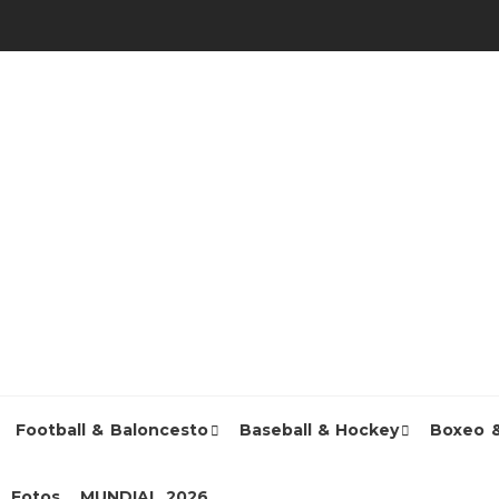
Football & Baloncesto
Baseball & Hockey
Boxeo 
Fotos
MUNDIAL 2026