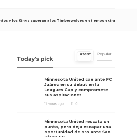
ntos y los Kings superan a los Timberwolves en tiempo extra
Popular
Latest
Today's pick
Minnesota United cae ante FC
Juárez en su debut en la
Leagues Cup y compromete
sus aspiraciones
11 hours ago
0
Minnesota United rescata un
punto, pero deja escapar una
oportunidad de oro ante San