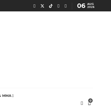
06
AUG
2026
& MMA
0