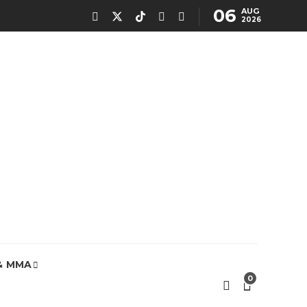
06
AUG
2026
& MMA
0