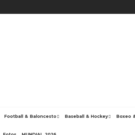
Football & Baloncesto
Baseball & Hockey
Boxeo 
Fotos
MUNDIAL 2026