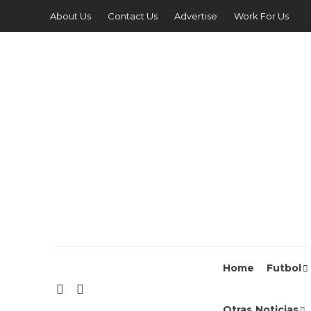
About Us
Contact Us
Advertise
Work For Us
Home
Futbol
Otras Noticias