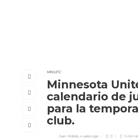
MNUFC
Minnesota Unit
calendario de 
para la tempora
club.
Juan Robles
,
4 years ago
0
5 min
r