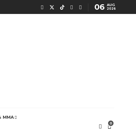
06
AUG
2026
& MMA
0