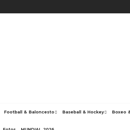
Football & Baloncesto
Baseball & Hockey
Boxeo 
Fotos
MUNDIAL 2026