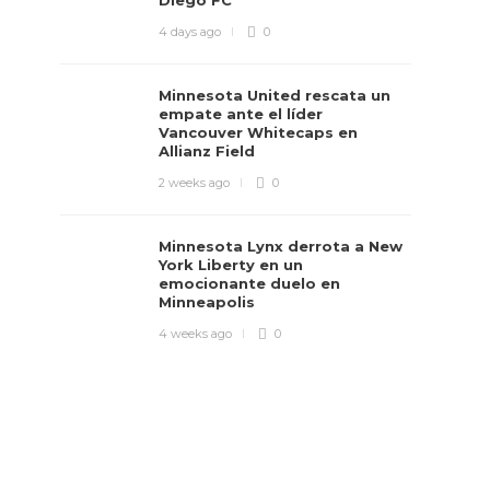
Diego FC
4 days ago
0
Minnesota United rescata un
empate ante el líder
Vancouver Whitecaps en
Allianz Field
2 weeks ago
0
Minnesota Lynx derrota a New
York Liberty en un
emocionante duelo en
Minneapolis
4 weeks ago
0