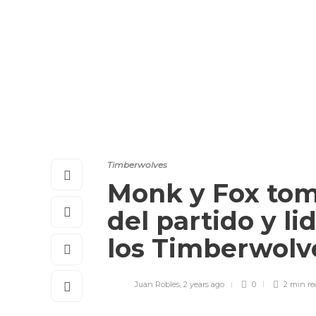
Timberwolves
Monk y Fox toma
del partido y li
los Timberwolv
Juan Robles
,
2 years ago
0
2 min
re