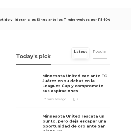
artido y lideran a los Kings ante los Timberwolves por 115-104
Popular
Latest
Today's pick
Minnesota United cae ante FC
Juárez en su debut en la
Leagues Cup y compromete
sus aspiraciones
57 minutes ago
0
Minnesota United rescata un
punto, pero deja escapar una
oportunidad de oro ante San