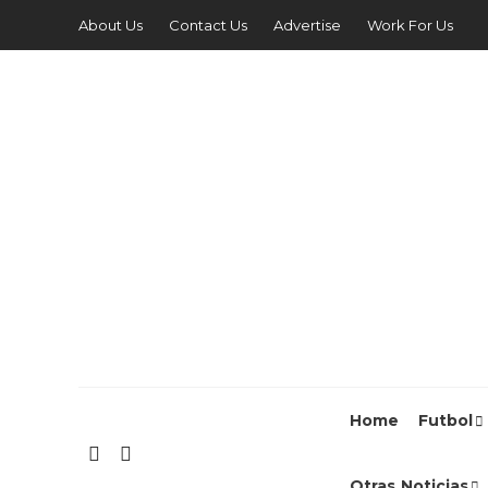
About Us
Contact Us
Advertise
Work For Us
Home
Futbol
Otras Noticias