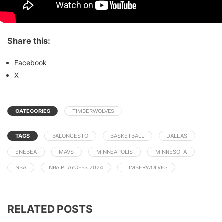
Share this:
Facebook
X
CATEGORIES
TIMBERWOLVES
TAGS
BALONCESTO
BASKETBALL
DALLAS
ENEBEA
MAVS
MINNEAPOLIS
MINNESOTA
NBA
NBA PLAYOFFS 2024
TIMBERWOLVES
RELATED POSTS