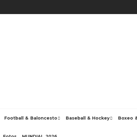
Football & Baloncesto
Baseball & Hockey
Boxeo 
Fotos
MUNDIAL 2026