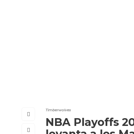
Timberwolves
NBA Playoffs 2
levanta a los M