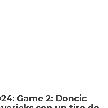
024: Game 2: Doncic
avericks con un tiro de