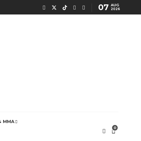
07
AUG
2026
& MMA
0