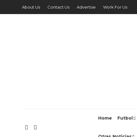
About Us
Contact Us
Advertise
Work For Us
Home
Futbol
Otras Noticias