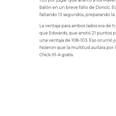
1:05 por jugar que acercó a los Maver
balón en un breve fallo de Doncic. E
faltando 13 segundos, preparando la c
La ventaja para ambos lados era de t
que Edwards, que anotó 21 puntos pero
una ventaja de 108-103. Eso ocurrió j
hicieron que la multitud aullara por
Chick-fil-A gratis.