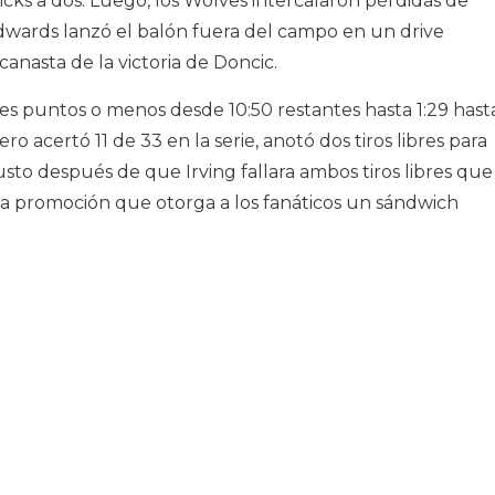
icks a dos. Luego, los Wolves intercalaron pérdidas de
dwards lanzó el balón fuera del campo en un drive
anasta de la victoria de Doncic.
res puntos o menos desde 10:50 restantes hasta 1:29 hast
 acertó 11 de 33 en la serie, anotó dos tiros libres para
usto después de que Irving fallara ambos tiros libres que
 la promoción que otorga a los fanáticos un sándwich