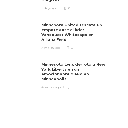
Diego FC
5 days ago
0
Minnesota United rescata un
empate ante el líder
Vancouver Whitecaps en
Allianz Field
2 weeks ago
0
Minnesota Lynx derrota a New
York Liberty en un
emocionante duelo en
Minneapolis
4 weeks ago
0