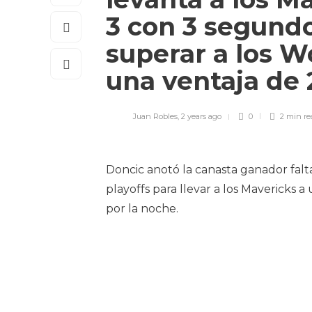
3 con 3 segundo
superar a los W
una ventaja de
Juan Robles
,
2 years ago
0
2 min
re
Doncic anotó la canasta ganador falt
playoffs para llevar a los Mavericks a
por la noche.