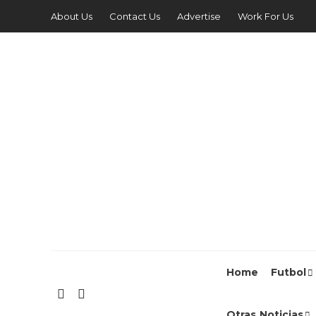
About Us
Contact Us
Advertise
Work For Us
Home
Futbol
Otras Noticias