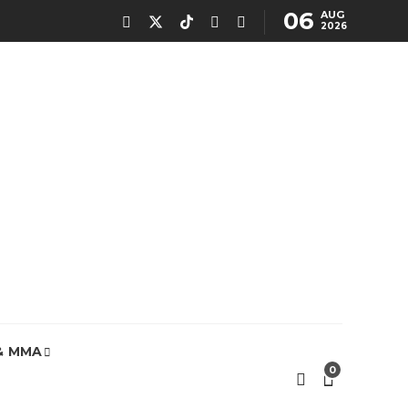
06
AUG
2026
& MMA
0