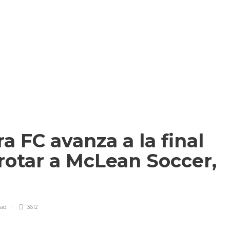
a FC avanza a la final
rotar a McLean Soccer,
ead
3612