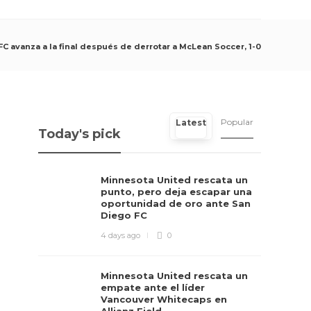
FC avanza a la final después de derrotar a McLean Soccer, 1-0
Popular
Latest
Today's pick
Minnesota United rescata un
punto, pero deja escapar una
oportunidad de oro ante San
Diego FC
4 days ago
0
Minnesota United rescata un
empate ante el líder
Vancouver Whitecaps en