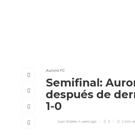
Aurora FC
Semifinal: Auror
después de der
1-0
Juan Robles
,
4 years ago
0
2 min
r