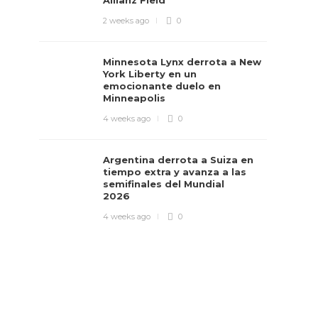
Allianz Field
2 weeks ago
0
Minnesota Lynx derrota a New
York Liberty en un
emocionante duelo en
Minneapolis
4 weeks ago
0
Argentina derrota a Suiza en
tiempo extra y avanza a las
semifinales del Mundial
2026
4 weeks ago
0