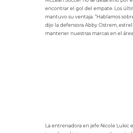
McLean Soccer no se desanimó por el 
encontrar el gol del empate. Los últ
mantuvo su ventaja. “Hablamos sobre
dijo la defensora Abby Ostrem, estre
mantener nuestras marcas en el área y
La entrenadora en jefe Nicole Lukic